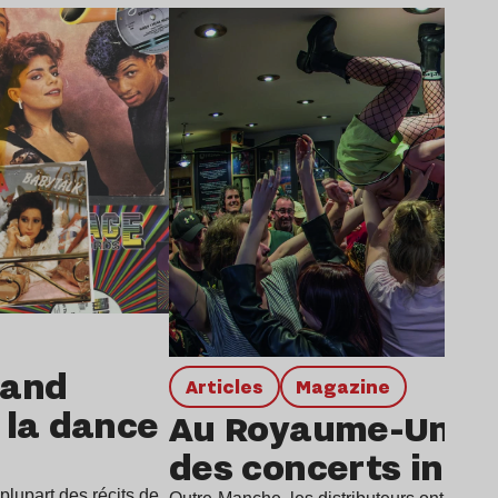
Lire l’article
rand
Articles
magazine
e la dance
Au Royaume-Uni, l
des concerts in-st
lupart des récits de