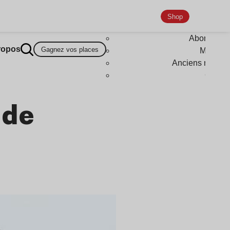
Shop
Abonneme
ropos
Gagnez vos places
Magazi
Anciens numér
Goodi
 de