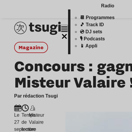
Radio
📆 Programmes
🎵 Track ID
💿 DJ sets
🎙️ Podcasts
📱 Appli
magazine
Concours : gagn
Misteur Valaire 
Par rédaction Tsugi
Le
Temps
Misteur
27
de
Valaire
septembre
lecture