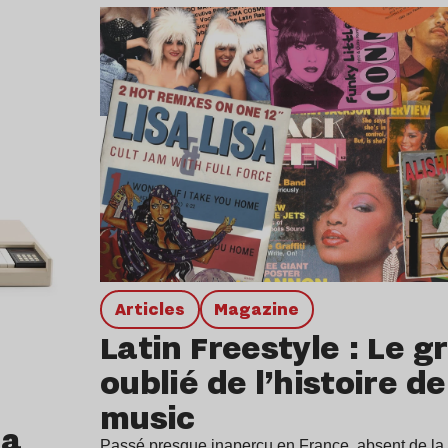
Lire l’article
Articles
magazine
Latin Freestyle : Le g
oublié de l’histoire d
music
 a
Passé presque inaperçu en France, absent de la p