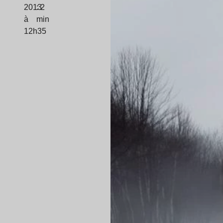
2013
: 2
à
min
12h35