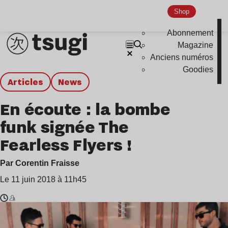
Shop
Abonnement
Magazine
Anciens numéros
Goodies
Articles
news
En écoute : la bombe
funk signée The
Fearless Flyers !
Par Corentin Fraisse
Le 11 juin 2018 à 11h45
Temps
The
de
Fearless