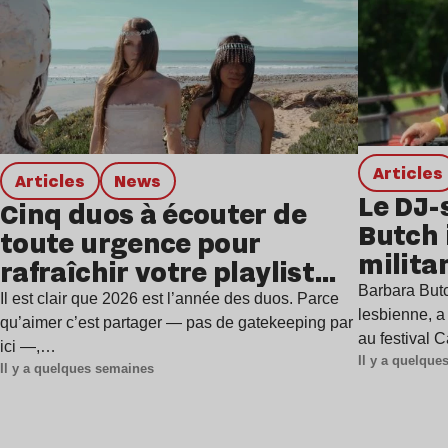
Articles
Articles
news
Le DJ-
Cinq duos à écouter de
Butch 
toute urgence pour
milita
rafraîchir votre playlist
à Gren
Barbara Butc
estivale
Il est clair que 2026 est l’année des duos. Parce
lesbienne, a
qu’aimer c’est partager — pas de gatekeeping par
au festival 
ici —,…
Il y a quelqu
Il y a quelques semaines