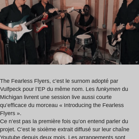
lecture
Flyers
:
1
min
The Fearless Flyers, c’est le surnom adopté par
Vulfpeck pour l’EP du même nom. Les
funkymen
du
Michigan livrent une session live aussi courte
qu’efficace du morceau « Introducing the Fearless
Flyers ».
Ce n’est pas la première fois qu’on entend parler du
projet. C’est le sixième extrait diffusé sur leur chaîne
Youtube depuis deux mois. Les arrangements sont