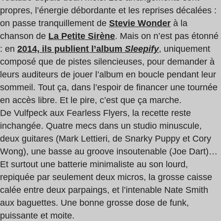
propres, l’énergie débordante et les reprises décalées :
on passe tranquillement de
Stevie Wonder
à la
chanson de
La Petite Sirène
. Mais on n’est pas étonné
: en
2014, ils publient l’album
Sleepify
, uniquement
composé que de pistes silencieuses, pour demander à
leurs auditeurs de jouer l’album en boucle pendant leur
sommeil. Tout ça, dans l’espoir de financer une tournée
en accès libre. Et le pire, c’est que ça marche.
De Vulfpeck aux Fearless Flyers, la recette reste
inchangée. Quatre mecs dans un studio minuscule,
deux guitares (Mark Lettieri, de Snarky Puppy et Cory
Wong), une basse au groove insoutenable (Joe Dart)…
Et surtout une batterie minimaliste au son lourd,
repiquée par seulement deux micros, la grosse caisse
calée entre deux parpaings, et l’intenable Nate Smith
aux baguettes. Une bonne grosse dose de funk,
puissante et moite.