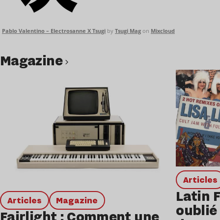
Pablo Valentino – Electrosanne X Tsugi
by
Tsugi Mag
on
Mixcloud
magazine
Lire l’article
Articles
Latin 
Articles
magazine
oublié 
Fairlight : Comment une