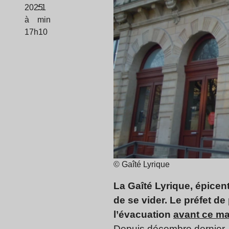
2025
: 1
à
min
17h10
© Gaîté Lyrique
La Gaîté Lyrique, épicent
de se vider. Le préfet de
l’évacuation
avant ce ma
Depuis décembre dernier, l