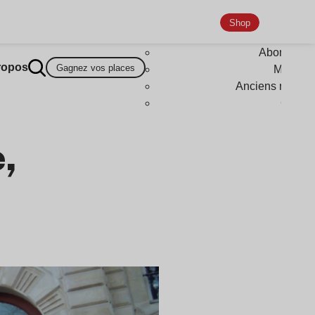
Shop
Abonneme
ropos
Gagnez vos places
Magazi
Anciens numér
Goodi
,