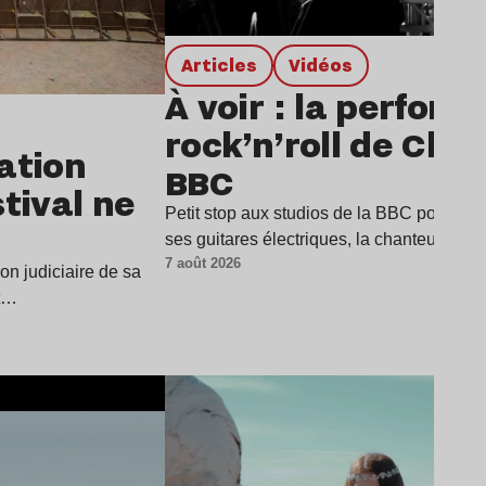
Articles
Vidéos
À voir : la perfor
rock’n’roll de Char
dation
BBC
stival ne
Petit stop aux studios de la BBC pour Cha
ses guitares électriques, la chanteuse a
7 août 2026
ion judiciaire de sa
it…
Lire l’article