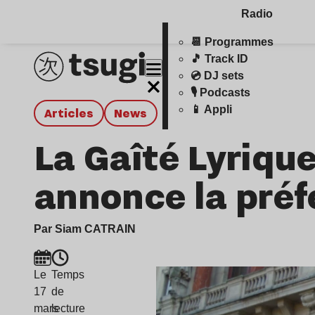
Radio
📆 Programmes
🎵 Track ID
💿 DJ sets
🎙️ Podcasts
📱 Appli
Articles
news
La Gaîté Lyrique
annonce la préf
Par Siam CATRAIN
Le
Temps
17
de
mars
lecture