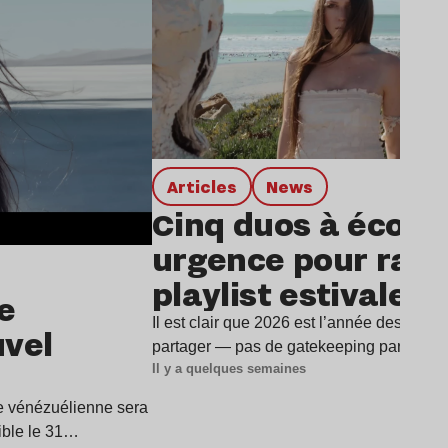
Articles
news
Cinq duos à écout
urgence pour rafra
playlist estivale
e
Il est clair que 2026 est l’année des duos
uvel
partager — pas de gatekeeping par ici —
Il y a quelques semaines
ice vénézuélienne sera
ible le 31…