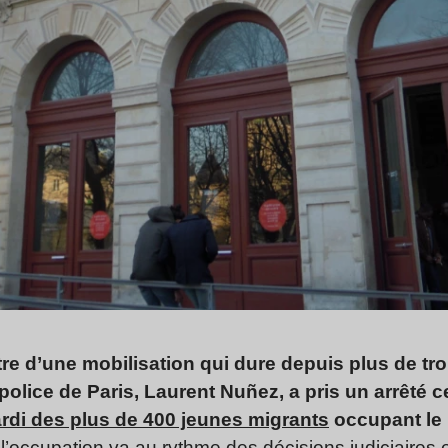
re d’une mobilisation qui dure depuis plus de troi
 police de Paris, Laurent Nuñez, a pris un arrêté
rdi des plus de 400 jeunes migrants
occupant le l
’occupation va au rythme des décisions judiciaires e