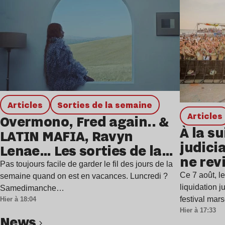
Articles
Sorties de la semaine
Articles
Overmono, Fred again.. &
À la su
LATIN MAFIA, Ravyn
judicia
Lenae… Les sorties de la
ne rev
semaine
Pas toujours facile de garder le fil des jours de la
Ce 7 août, l
semaine quand on est en vacances. Luncredi ?
liquidation j
Samedimanche…
festival mar
Hier à 18:04
Hier à 17:33
news