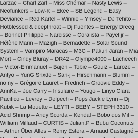
Larzac – Charl Zarl – Miss Chémar – Nasty Lewis –
Neofunkers – Low-K – Ekee – SB Legend – Easy
Deviance – Red Kartel – Winnie – Ymsey – DJ Tehito –
Hotblessed & deepthroat – Dj Fuentes – Energy Dreeg
– Bonnet Philippe – Narcisse – Coralista – Payel jr –
Hélène Marin – Mazigh – Bernadette – Solar Sound
System – Vampiro Maracas – M3C – Pakun Jaran – Mia
Mort – Cindy Bluray – DR42 – Olympe4000 – Lacheech
– Victor-Emmanuel – Bajen – Tobie – Gouiz – Laroze –
Antyo – YunG Shxde – San-j – Hirschmann – Blumm –
no ny – Grégoire Lauret – Fredrich – Groovie Eddy –
AnnKa – Joe Carry – Insulaire – Yougo – Linyo Clara
Pacifico – Levrey – Delpech – Pops Jackie Lynn – Dj
Kubik – La Mouette – LEYTI – BEBY – STEPH 3310 –
Acid Shrimp – Andy Scorda – Kendal – Bobo dos Mil –
William Millaud – CURTIS – Julian.P – Bubu Coconuts
– Arthur Über Alles – Remy Estera – Arnaud Castagné –