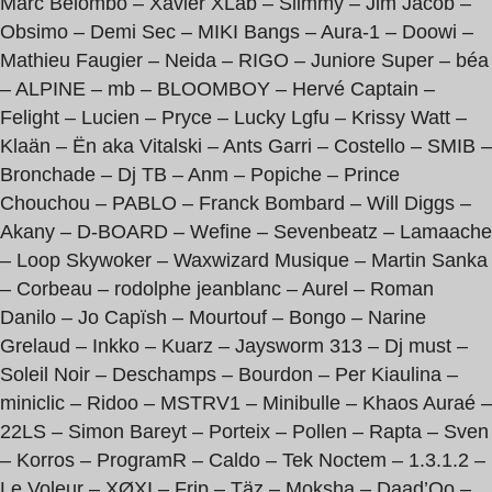
Marc Belombo – Xavier XLab – Slimmy – Jim Jacob –
Obsimo – Demi Sec – MIKI Bangs – Aura-1 – Doowi –
Mathieu Faugier – Neida – RIGO – Juniore Super – béa
– ALPINE – mb – BLOOMBOY – Hervé Captain –
Felight – Lucien – Pryce – Lucky Lgfu – Krissy Watt –
Klaän – Ën aka Vitalski – Ants Garri – Costello – SMIB –
Bronchade – Dj TB – Anm – Popiche – Prince
Chouchou – PABLO – Franck Bombard – Will Diggs –
Akany – D-BOARD – Wefine – Sevenbeatz – Lamaache
– Loop Skywoker – Waxwizard Musique – Martin Sanka
– Corbeau – rodolphe jeanblanc – Aurel – Roman
Danilo – Jo Capïsh – Mourtouf – Bongo – Narine
Grelaud – Inkko – Kuarz – Jaysworm 313 – Dj must –
Soleil Noir – Deschamps – Bourdon – Per Kiaulina –
miniclic – Ridoo – MSTRV1 – Minibulle – Khaos Auraé –
22LS – Simon Bareyt – Porteix – Pollen – Rapta – Sven
– Korros – ProgramR – Caldo – Tek Noctem – 1.3.1.2 –
Le Voleur – XØXI – Frip – Täz – Moksha – Daad’Oo –