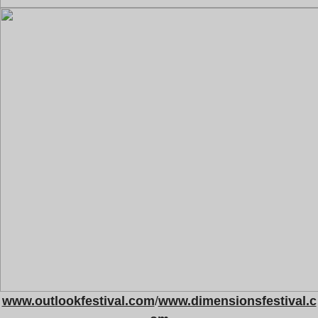
www.outlookfestival.com
/
www.dimensionsfestival.c