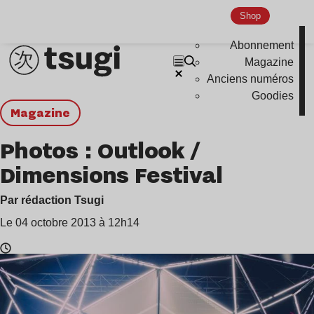
Shop
Abonnement
Magazine
Anciens numéros
Goodies
magazine
Photos : Outlook /
Dimensions Festival
Par rédaction Tsugi
Le 04 octobre 2013 à 12h14
Temps
de
lecture
: