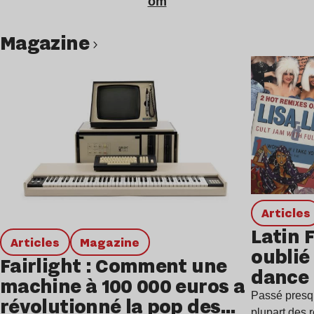
om
magazine
Lire l’article
Articles
Latin 
Articles
magazine
oublié 
Fairlight : Comment une
dance
machine à 100 000 euros a
Passé presq
révolutionné la pop des
plupart des r