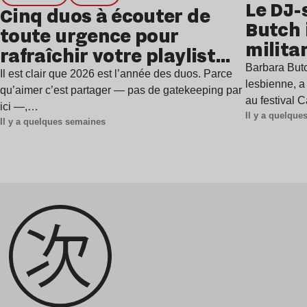
Le DJ-
Cinq duos à écouter de
Butch 
toute urgence pour
milita
rafraîchir votre playlist
à Gren
Barbara Butc
estivale
Il est clair que 2026 est l’année des duos. Parce
lesbienne, a
qu’aimer c’est partager — pas de gatekeeping par
au festival 
ici —,…
Il y a quelqu
Il y a quelques semaines