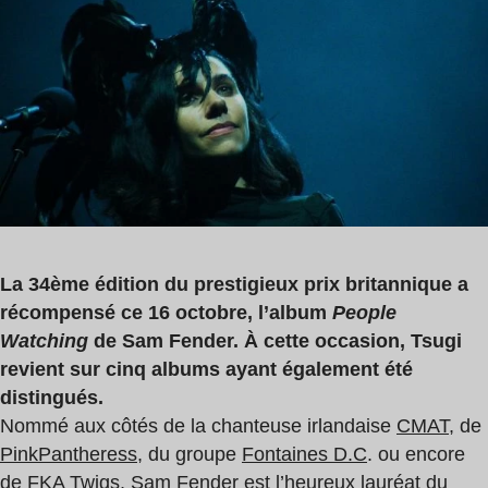
de
lecture
:
4
min
La 34ème édition du prestigieux prix britannique a
récompensé ce 16 octobre, l’album
People
Watching
de Sam Fender. À cette occasion, Tsugi
revient sur cinq albums ayant également été
distingués.
Nommé aux côtés de la chanteuse irlandaise
CMAT
, de
PinkPantheress
, du groupe
Fontaines D.C
. ou encore
de
FKA Twigs
,
Sam Fender
est l’heureux lauréat du