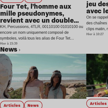
jeu de
Four Tet, l’homme aux
avec l
mille pseudonymes,
On se rappel
revient avec un double
des chaînes 
single
KH, Percussions, 4TLR, 00110100 01010100 ou
clips matin,
encore un nom uniquement composé de
Hier à 10:27
symboles, voilà tous les alias de Four Tet…
Hier à 15:39
news
Lire l’article
Articles
Articles
news