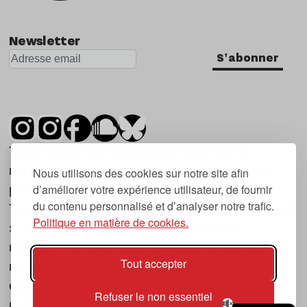
Newsletter
S'abonner
Tsugi est un mensuel indépendant sur la
musique et les nouvelles tendances, dont la
Nous utilisons des cookies sur notre site afin
d’améliorer votre expérience utilisateur, de fournir
première parution date de 2007.
du contenu personnalisé et d’analyser notre trafic.
Tsugi en japonais signifie « prochain », « suivant
Politique en matière de cookies.
», ce qui correspond à la thématique du
magazine, à l’affût des nouvelles tendances
Tout accepter
musicales, qu’elles viennent de la musique
électronique, du rock ou du hip hop, et des
Refuser le non essentiel
nouveaux phénomènes de société liés à la