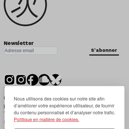
Newsletter
S'abonner
Tsugi est un mensuel indépendant sur la
musique et les nouvelles tendances, dont la
Nous utilisons des cookies sur notre site afin
d’améliorer votre expérience utilisateur, de fournir
première parution date de 2007.
du contenu personnalisé et d’analyser notre trafic.
Tsugi en japonais signifie « prochain », « suivant
Politique en matière de cookies.
», ce qui correspond à la thématique du