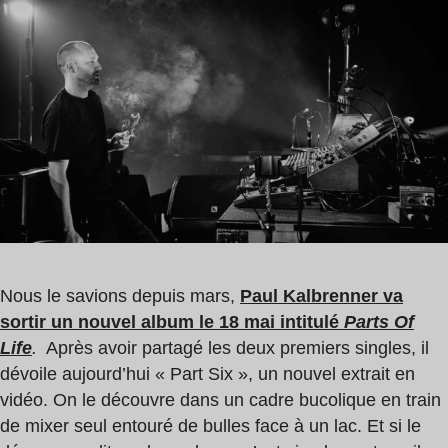
de
Kalkbrenner
lecture
:
0
min
Nous le savions depuis mars,
Paul Kalbrenner va
sortir un nouvel album le 18 mai intitulé
Parts Of
Life
.
Après avoir partagé les deux premiers singles, il
dévoile aujourd’hui « Part Six », un nouvel extrait en
vidéo. On le découvre dans un cadre bucolique en train
de mixer seul entouré de bulles face à un lac. Et si le