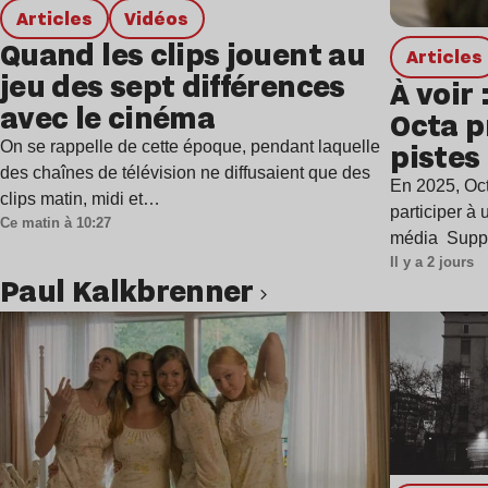
Articles
Vidéos
Quand les clips jouent au
Articles
jeu des sept différences
À voir 
avec le cinéma
Octa p
pistes 
On se rappelle de cette époque, pendant laquelle
des chaînes de télévision ne diffusaient que des
ère de
En 2025, Oct
clips matin, midi et…
harmo
participer à
Ce matin à 10:27
média Supp
Il y a 2 jours
Paul Kalkbrenner
Lire l’article