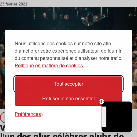
23 février 2021
Nous utilisons des cookies sur notre site afin
d’améliorer votre expérience utilisateur, de fournir
du contenu personnalisé et d’analyser notre trafic.
Politique en matière de cookies.
Tout accepter
Refuser le non essentiel
Préférences
Articles
news
TSUGI
Voir : ce passionnant docu sur
RADIO
l’un des plus célèbres clubs de