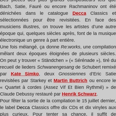
Bach, Satie, Fauré ou encore Rachmaninov ont été
dénichées dans le catalogue
Decca
Classics e
sélectionnées pour être revisitées. En face des
musiciens illustres, on trouve les artistes d’une autre
époque qui, quelques siècles après, font de la musique
électronique un genre à part entière.
Une fois mélangé, ça donne
Re:works
, une compilatio
mêlant deux époques éloignées de plusieurs siècles.
On peut y trouver
« Ständchen » (« Sérénade »), tiré d
recueil de lieders
Schwanengesang
de Schubert remixé
par
Kate Simko
, deux
Gnossiennes
d’Eric Sati
revisitées par Starkey et
Martin Buttrich
ou encore
le
« Quartet à cordes (Assez Vif Et Bien Rythmé) » de
Claude Debussy restauré par
Henrik Schwarz
.
Pour fêter la sortie de la compilation le 15 juillet dernier,
le label
Decca
Classics offre dix CDs et dix vinyles au
plus curieux. Pour tenter sa chance, il suffit de