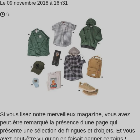
Le 09 novembre 2018 à 16h31
Temps
Jean-
de
Michel
lecture
Basquiat
:
,
1
Fred
min
Perry
Si vous lisez notre merveilleux magazine, vous avez
peut‐être remarqué la présence d’une page qui
présente une sélection de fringues et d’objets. Et vous
avez peut‐être vu qu’on en faisait gagner certains !