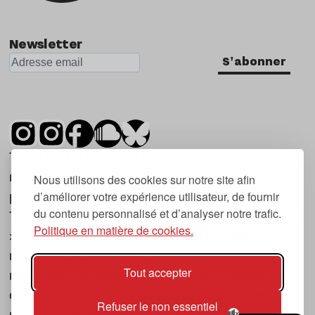
Newsletter
S'abonner
Tsugi est un mensuel indépendant sur la
musique et les nouvelles tendances, dont la
Nous utilisons des cookies sur notre site afin
d’améliorer votre expérience utilisateur, de fournir
première parution date de 2007.
du contenu personnalisé et d’analyser notre trafic.
Tsugi en japonais signifie « prochain », « suivant
Politique en matière de cookies.
», ce qui correspond à la thématique du
magazine, à l’affût des nouvelles tendances
Tout accepter
musicales, qu’elles viennent de la musique
électronique, du rock ou du hip hop, et des
Refuser le non essentiel
nouveaux phénomènes de société liés à la