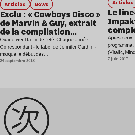
Articles
Articles
news
Le lin
Exclu : « Cowboys Disco »
Impakt
de Marvin & Guy, extrait
comple
de la compilation
Correspondant
Après deux 
Quand vient la fin de l'été. Chaque année,
programmatio
Correspondant - le label de Jennifer Cardini -
(Vitalic, Mi
marque le début des…
7 juin 2017
Malin...), l
24 septembre 2018