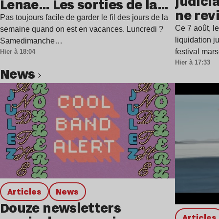
judicia
Lenae… Les sorties de la
ne rev
semaine
Pas toujours facile de garder le fil des jours de la
Ce 7 août, l
semaine quand on est en vacances. Luncredi ?
liquidation j
Samedimanche…
festival mar
Hier à 18:04
Hier à 17:33
news
Lire l’article
Articles
news
Douze newsletters
Articles