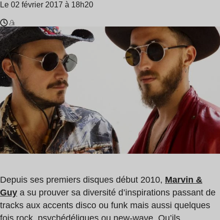
Le 02 février 2017 à 18h20
Temps
Marvin
de
&
lecture
Guy
:
1
min
Depuis ses premiers disques début 2010,
Marvin &
Guy
a su prouver sa diversité d’inspirations passant de
tracks aux accents disco ou funk mais aussi quelques
fois rock, psychédéliques ou new-wave. Qu’ils