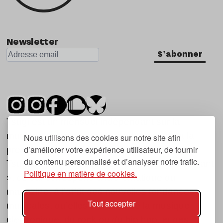
Newsletter
S'abonner
Tsugi est un mensuel indépendant sur la
musique et les nouvelles tendances, dont la
Nous utilisons des cookies sur notre site afin
d’améliorer votre expérience utilisateur, de fournir
première parution date de 2007.
du contenu personnalisé et d’analyser notre trafic.
Tsugi en japonais signifie « prochain », « suivant
Politique en matière de cookies.
», ce qui correspond à la thématique du
magazine, à l’affût des nouvelles tendances
Tout accepter
musicales, qu’elles viennent de la musique
électronique, du rock ou du hip hop, et des