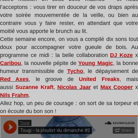
l’acceptons : vous tirer en douceur de vos draps après
votre soirée mouvementée de la veille, ou bien au
contraire vous y faire rester, en attendant que votre
moitié vous apporte le brunch au lit.
Cette semaine encore, on vous a compilé dix sons tout
doux pour accompagner votre gueule de bois. Au
programme ce midi : la belle collaboration
DJ Koze
Caribou
, la nouvelle pépite de
Young Magic
, la bonne
humeur transmissible de
Tycho
, le dépaysement de
Red Axes
,
le groove de
United Freaks
, mai
aussi
Suzanne Kraft
,
Nicolas Jaar
et
Max Cooper
x
Nils Frahm
.
Allez hop, un peu de courage : on sort de sa torpeur et
on écoute du bon son !