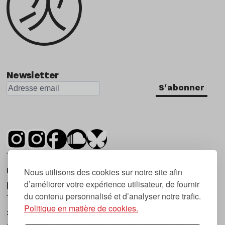
Newsletter
S'abonner
Tsugi est un mensuel indépendant sur la
musique et les nouvelles tendances, dont la
Nous utilisons des cookies sur notre site afin
d’améliorer votre expérience utilisateur, de fournir
première parution date de 2007.
du contenu personnalisé et d’analyser notre trafic.
Tsugi en japonais signifie « prochain », « suivant
Politique en matière de cookies.
», ce qui correspond à la thématique du