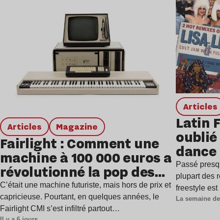
Lire l’article
Articles
Latin 
Articles
magazine
oublié 
Fairlight : Comment une
dance
machine à 100 000 euros a
Passé presq
révolutionné la pop des
plupart des r
années 1980 ?
C’était une machine futuriste, mais hors de prix et
freestyle es
capricieuse. Pourtant, en quelques années, le
La semaine de
Fairlight CMI s’est infiltré partout…
Il y a 6 jours