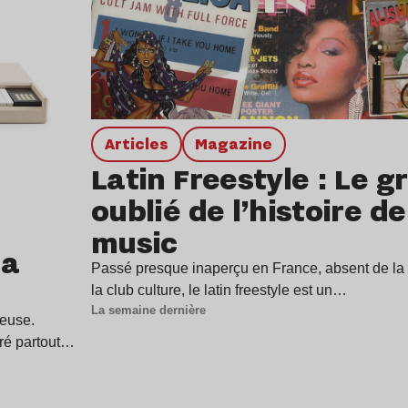
Articles
magazine
Latin Freestyle : Le g
oublié de l’histoire d
music
 a
Passé presque inaperçu en France, absent de la p
la club culture, le latin freestyle est un…
La semaine dernière
ieuse.
tré partout…