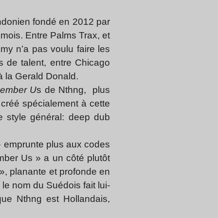
ondonien fondé en 2012 par
 mois. Entre Palms Trax, et
my n’a pas voulu faire les
s de talent, entre Chicago
à la Gerald Donald.
ember U
s de Nthng, plus
k
créé spécialement à cette
e style général: deep dub
 » emprunte plus aux codes
ber Us » a un côté plutôt
», planante et profonde en
e nom du Suédois fait lui-
ue Nthng est Hollandais,