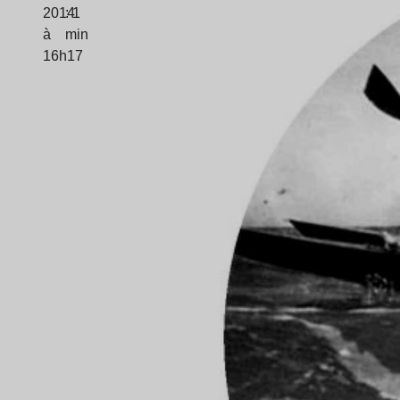
2014
: 1
à
min
16h17