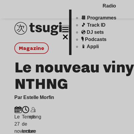
Radio
📆 Programmes
🎵 Track ID
💿 DJ sets
🎙️ Podcasts
📱 Appli
magazine
Le nouveau vinyl
NTHNG
Par Estelle Morfin
Le
Temps
nthng
27
de
novembre
lecture