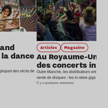
rand
Articles
magazine
e la dance
Au Royaume-Uni, l
des concerts in-st
lupart des récits de
Outre-Manche, les distributeurs ont trouv
vente de disques : les in-store gigs (ou «
Il y a quelques semaines