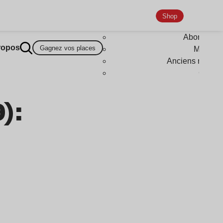
Shop
Abonneme
ropos
Gagnez vos places
Magazi
Anciens numér
Goodi
):