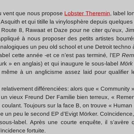
 du vent que nous propose
Lobster Theremin
, label l
Asquith et qui titille la vinylosphère depuis quelques
, Route 8, Rawaat et Daze pour ne citer qu’eux, Jim
appliqué à nous proposer des petits artistes bourré
nalogiques un peu old school et une Detroit techno 
abel cette année -et ce n’est pas terminé
,
l’EP
Rem
rk » en anglais) et qui inaugure le sous-label
Mör
même à un anglicisme assez laid pour qualifier l
 relativement différenciées: alors que « Community
un vieux Freund Der Familie bien terreux, « Remem
coulant. Toujours sur la face B, on trouve « Human 
e un peu le second EP d’Evigt Mörker. Coïncidence, l
s-label. Après une courte enquête, il s’avère q
ïncidence fortuite.