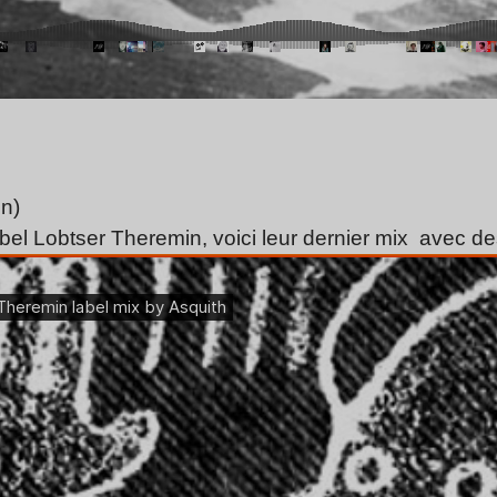
n)
bel Lobtser Theremin, voici leur dernier mix avec des