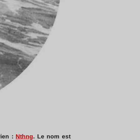
rien :
Nthng
. Le nom est