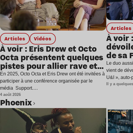
Articles
À voir 
Articles
Vidéos
dévoil
À voir : Eris Drew et Octo
de sa 
Octa présentent quelques
avec u
pistes pour allier rave et
Le duo aussi
vient de dévo
ère des écrans
En 2025, Octo Octa et Eris Drew ont été invitées à
U&I », auto
harmonieusement
participer à une conférence organisée par le
Il y a quelqu
média Support.…
4 août 2026
Phoenix
Lire l’article