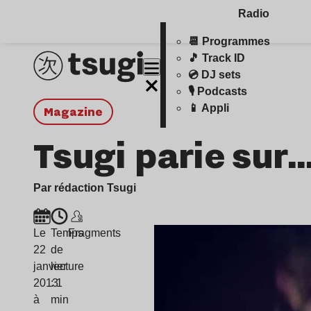
Radio
📆 Programmes
🎵 Track ID
💿 DJ sets
🎙️ Podcasts
📱 Appli
magazine
Tsugi parie sur
Par rédaction Tsugi
Le
Temps
Fragments
22
de
janvier
lecture
2013
: 1
à
min