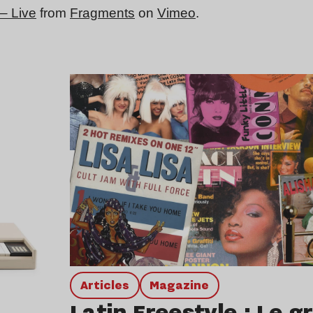
– Live
from
Fragments
on
Vimeo
.
Lire l’article
Articles
magazine
Latin Freestyle : Le g