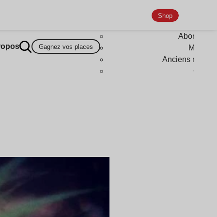
Shop
Abonneme
ropos
Gagnez vos places
Magazi
Anciens numér
Goodi