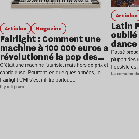
Articles
Latin 
Articles
magazine
oublié 
Fairlight : Comment une
dance
machine à 100 000 euros a
Passé presq
révolutionné la pop des
plupart des r
années 1980 ?
C’était une machine futuriste, mais hors de prix et
freestyle es
capricieuse. Pourtant, en quelques années, le
La semaine de
Fairlight CMI s’est infiltré partout…
Il y a 5 jours