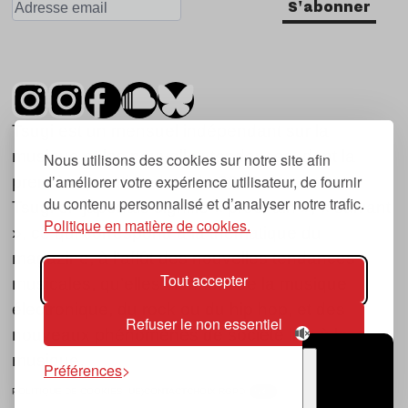
S'abonner
Tsugi est un mensuel indépendant sur la
musique et les nouvelles tendances, dont la
Nous utilisons des cookies sur notre site afin
d’améliorer votre expérience utilisateur, de fournir
première parution date de 2007.
du contenu personnalisé et d’analyser notre trafic.
Tsugi en japonais signifie « prochain », « suivant
Politique en matière de cookies.
», ce qui correspond à la thématique du
magazine, à l’affût des nouvelles tendances
Tout accepter
musicales, qu’elles viennent de la musique
électronique, du rock ou du hip hop, et des
Refuser le non essentiel
nouveaux phénomènes de société liés à la
musique.
Préférences
POLITIQUE DE COOKIES (UE)
CONTACT
CHOIX RGPD
TSUGI
RADIO