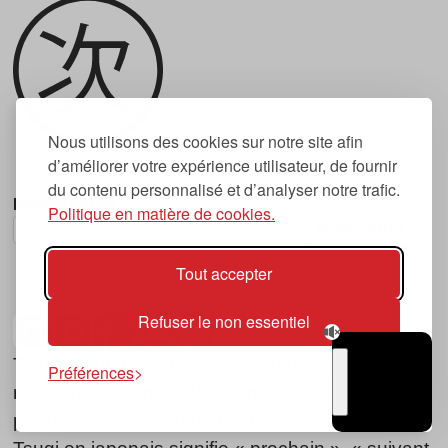
Nous utilisons des cookies sur notre site afin
d’améliorer votre expérience utilisateur, de fournir
du contenu personnalisé et d’analyser notre trafic.
Newsletter
Politique en matière de cookies.
S'abonner
Tout accepter
Refuser le non essentiel
Tsugi est un mensuel indépendant sur la
Préférences
musique et les nouvelles tendances, dont la
TSUGI
RADIO
première parution date de 2007.