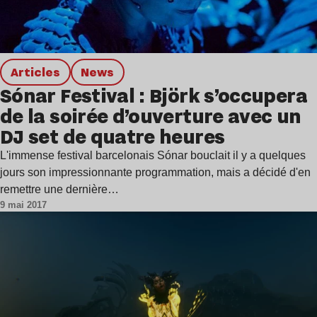
Articles
news
Sónar Festival : Björk s’occupera
de la soirée d’ouverture avec un
DJ set de quatre heures
L'immense festival barcelonais Sónar bouclait il y a quelques
jours son impressionnante programmation, mais a décidé d'en
remettre une dernière…
9 mai 2017