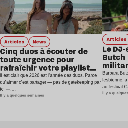
Articles
Articles
news
Le DJ-
Cinq duos à écouter de
Butch 
toute urgence pour
milita
rafraîchir votre playlist
à Gren
Barbara Butc
estivale
Il est clair que 2026 est l’année des duos. Parce
lesbienne, a
qu’aimer c’est partager — pas de gatekeeping par
au festival 
ici —,…
Il y a quelqu
Il y a quelques semaines