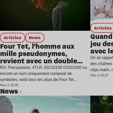
Articles
Quand 
Articles
news
jeu de
Four Tet, l’homme aux
avec l
mille pseudonymes,
On se rappel
revient avec un double
des chaînes 
single
KH, Percussions, 4TLR, 00110100 01010100 ou
clips matin,
encore un nom uniquement composé de
Hier à 10:27
symboles, voilà tous les alias de Four Tet…
Hier à 15:39
news
Lire l’article