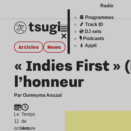
Radio
📆 Programmes
🎵 Track ID
💿 DJ sets
🎙️ Podcasts
📱 Appli
Articles
news
« Indies First » 
l’honneur
Par Oumeyma Aouzal
Le
Temps
11
de
octobre
lecture