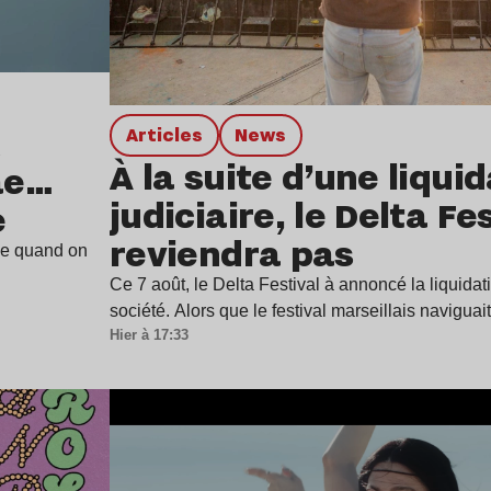
Articles
news
À la suite d’une liqui
ae…
judiciaire, le Delta Fe
e
reviendra pas
ine quand on
Ce 7 août, le Delta Festival à annoncé la liquidat
société. Alors que le festival marseillais navigua
Hier à 17:33
Lire l’article