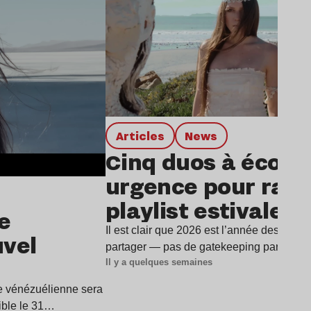
Articles
news
Cinq duos à écout
urgence pour rafra
playlist estivale
e
Il est clair que 2026 est l’année des duos
uvel
partager — pas de gatekeeping par ici —
Il y a quelques semaines
ice vénézuélienne sera
ible le 31…