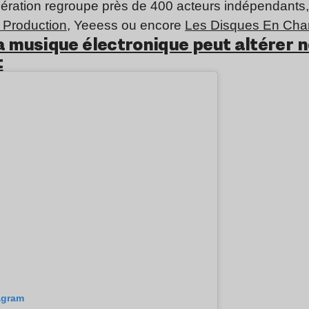
fédération regroupe près de 400 acteurs indépendants
 Production
, Yeeess ou encore
Les Disques En Chan
a musique électronique peut altérer n
t
labels indé
tagram