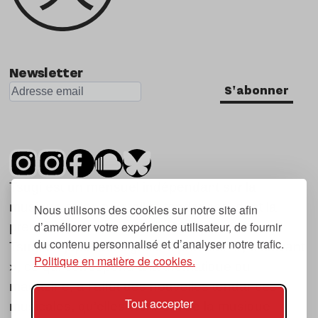
Newsletter
S'abonner
Tsugi est un mensuel indépendant sur la
musique et les nouvelles tendances, dont la
Nous utilisons des cookies sur notre site afin
d’améliorer votre expérience utilisateur, de fournir
première parution date de 2007.
du contenu personnalisé et d’analyser notre trafic.
Tsugi en japonais signifie « prochain », « suivant
Politique en matière de cookies.
», ce qui correspond à la thématique du
magazine, à l’affût des nouvelles tendances
Tout accepter
musicales, qu’elles viennent de la musique