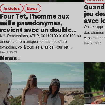
Quand 
Articles
news
jeu de
Four Tet, l’homme aux
avec l
mille pseudonymes,
On se rappel
revient avec un double
des chaînes 
single
KH, Percussions, 4TLR, 00110100 01010100 ou
clips matin,
encore un nom uniquement composé de
Hier à 10:27
symboles, voilà tous les alias de Four Tet…
Hier à 15:39
news
Lire l’article