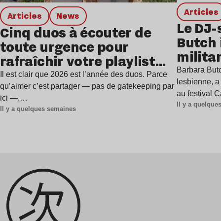
Articles
Articles
news
Le DJ-
Cinq duos à écouter de
Butch 
toute urgence pour
milita
rafraîchir votre playlist
à Gren
Barbara Butc
estivale
Il est clair que 2026 est l’année des duos. Parce
lesbienne, a
qu’aimer c’est partager — pas de gatekeeping par
au festival 
ici —,…
Il y a quelqu
Il y a quelques semaines