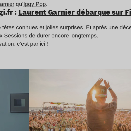
arnier
qu’
Iggy Pop
.
i.fr :
Laurent Garnier débarque sur F
de têtes connues et jolies surprises. Et après une déc
x Sessions de durer encore longtemps.
vation, c’est
par ici
!
Lire l’article