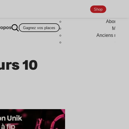
Shop
Abonneme
ropos
Gagnez vos places
Magazi
Anciens numér
Goodi
urs 10