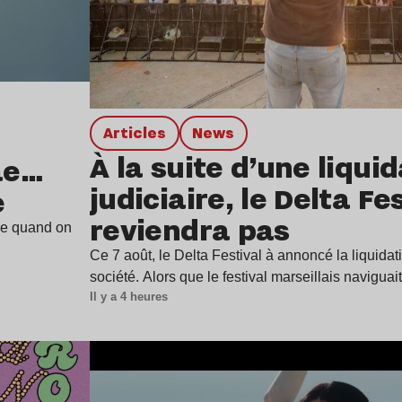
Articles
news
À la suite d’une liqui
ae…
judiciaire, le Delta Fe
e
reviendra pas
ine quand on
Ce 7 août, le Delta Festival à annoncé la liquidat
société. Alors que le festival marseillais navigua
Il y a 4 heures
Lire l’article