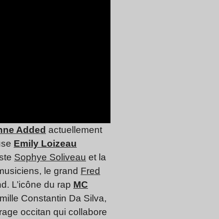
nne Added
actuellement
euse
Emily Loizeau
iste
Sophye Soliveau
et la
musiciens, le grand
Fred
and. L’icône du rap
MC
mille Constantin Da Silva,
age occitan qui collabore