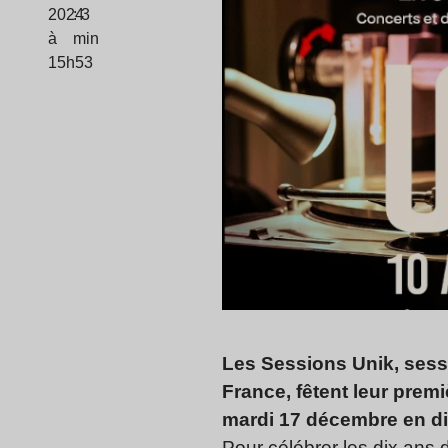
2024
: 3
à
min
15h53
Les Sessions Unik, sess
France, fêtent leur premi
mardi 17 décembre en di
Pour célébrer les dix ans