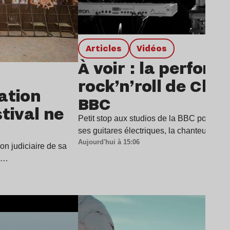
Articles
Vidéos
À voir : la perfor
rock’n’roll de Char
dation
BBC
stival ne
Petit stop aux studios de la BBC pour Cha
ses guitares électriques, la chanteuse a
Aujourd'hui à 15:06
ion judiciaire de sa
it…
Lire l’article