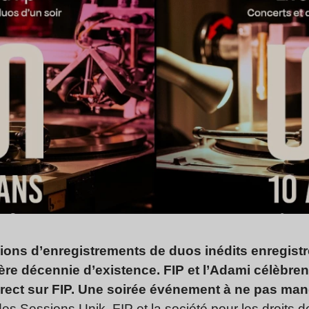
ions d’enregistrements de duos inédits enregistr
ère décennie d’existence. FIP et l’Adami célèbrent
rect sur FIP. Une soirée événement à ne pas man
 des Sessions Unik,
FIP
et la société pour les droits d