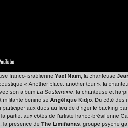
use franco-israélienne
Yael Naim
,
la chanteuse
Jea
oustique « Another place, another tour », la chant
avec son album
La Souterraine
, la chanteuse et harp
t militante béninoise
Angélique Kidjo
. Du côté des 
i participer aux duos au lieu de diriger le backing b
a partie, aux côtés de l’artiste franco-brésilienne Ca
i, la présence de
The Limiñanas
, groupe psyché gar