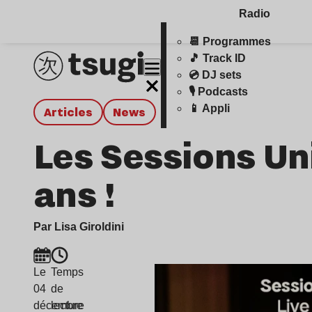
Radio
📆 Programmes
🎵 Track ID
💿 DJ sets
🎙️ Podcasts
📱 Appli
Articles
news
Les Sessions Uni
ans !
Par Lisa Giroldini
Le
Temps
04
de
décembre
lecture