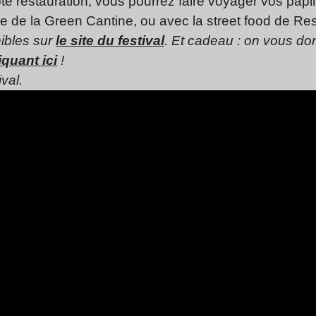
ôté restauration, vous pourrez faire voyager vos papil
e de la Green Cantine, ou avec la street food de Re
ibles sur
le site du festival
. Et cadeau : on vous don
quant ici
!
val.