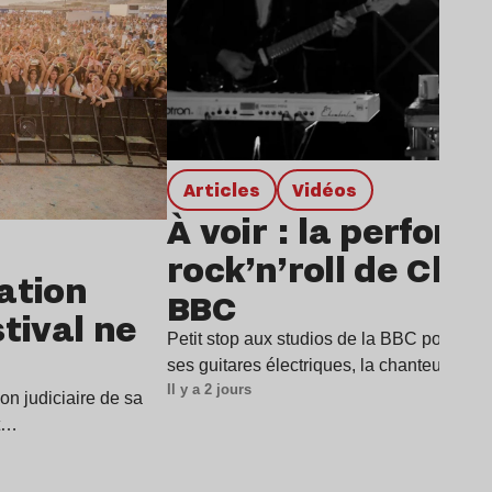
Articles
Vidéos
À voir : la perfor
rock’n’roll de Char
dation
BBC
stival ne
Petit stop aux studios de la BBC pour Cha
ses guitares électriques, la chanteuse a
Il y a 2 jours
ion judiciaire de sa
it…