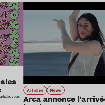
Lire l’article
ales
s
Articles
news
Arca annonce l’arrivé
rticle, vous