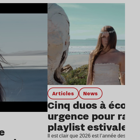
Lire l’article
Articles
news
Cinq duos à écout
urgence pour rafra
playlist estivale
e
Il est clair que 2026 est l’année des duos