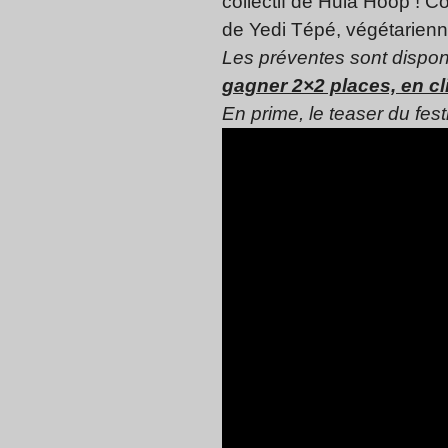
collectif de Hula Hoop ! C
de Yedi Tépé, végétarienn
Les préventes sont dispon
gagner 2×2 places, en cli
En prime, le teaser du festi