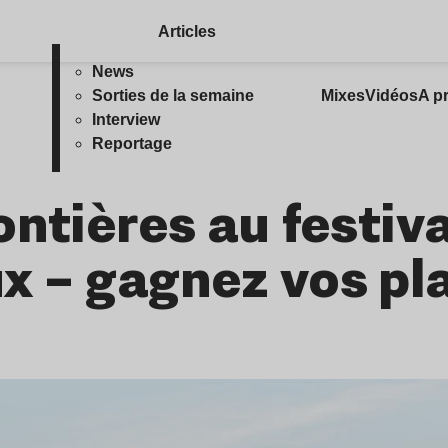
Articles
News
Sorties de la semaine
Mixes
Vidéos
A p
Interview
Reportage
ntières au festiva
 – gagnez vos pla