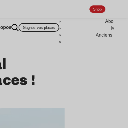
Shop
Abonneme
ropos
Gagnez vos places
Magazi
Anciens numér
Goodi
l
ces !