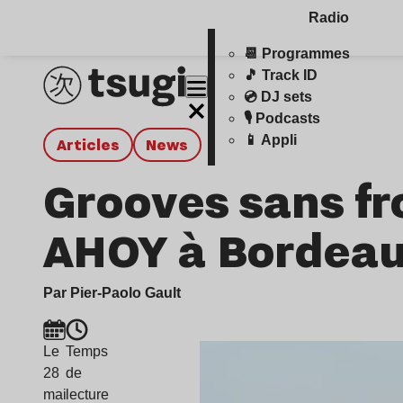
Radio
📆 Programmes
🎵 Track ID
💿 DJ sets
🎙️ Podcasts
📱 Appli
Articles
news
Grooves sans fro
AHOY à Bordeaux
Par Pier-Paolo Gault
Le
Temps
28
de
mai
lecture