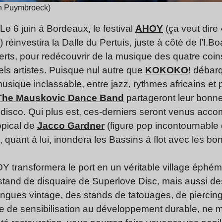
an Puymbroeck)
 6 juin à Bordeaux, le festival
AHOY
(ça veut dire
!) réinvestira la Dalle du Pertuis, juste à côté de l’I
certs, pour redécouvrir de la musique des quatre coi
ls artistes. Puisque nul autre que
KOKOKO
! débar
sique inclassable, entre jazz, rythmes africains et 
The Mauskovic Dance Band
partageront leur bonn
disco. Qui plus est, ces-derniers seront venus acc
ropical de
Jacco Gardner
(figure pop incontournable
, quant à lui, inondera les Bassins à flot avec les b
Y transformera le port en un véritable village éphé
tand de disquaire de Superlove Disc, mais aussi des
ingues vintage, des stands de tatouages, de piercin
e de sensibilisation au développement durable, ne 