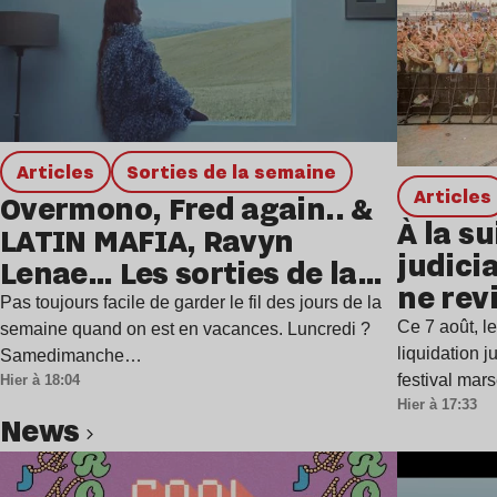
Articles
Sorties de la semaine
Articles
Overmono, Fred again.. &
À la su
LATIN MAFIA, Ravyn
judicia
Lenae… Les sorties de la
ne rev
semaine
Pas toujours facile de garder le fil des jours de la
Ce 7 août, l
semaine quand on est en vacances. Luncredi ?
liquidation j
Samedimanche…
festival mar
Hier à 18:04
Hier à 17:33
news
Lire l’article