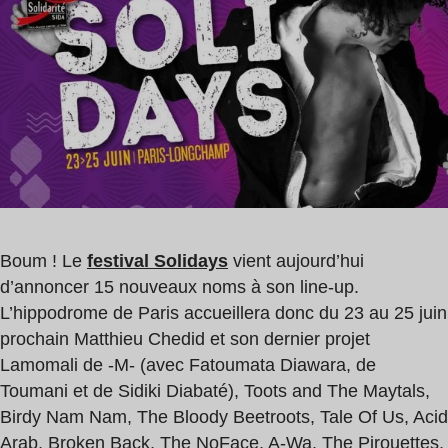
lecture
:
0
min
Boum ! Le
festival Solidays
vient aujourd’hui
d’annoncer 15 nouveaux noms à son line-up.
L’hippodrome de Paris accueillera donc du 23 au 25 juin
prochain Matthieu Chedid et son dernier projet
Lamomali de -M- (avec Fatoumata Diawara, de
Toumani et de Sidiki Diabaté), Toots and The Maytals,
Birdy Nam Nam, The Bloody Beetroots, Tale Of Us, Acid
Arab, Broken Back, The NoFace, A-Wa, The Pirouettes,