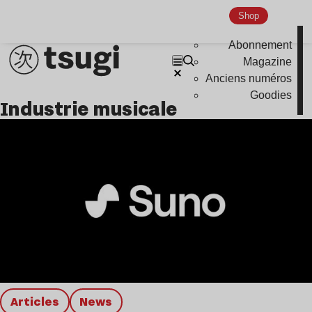
Shop
Abonnement
Magazine
Anciens numéros
Goodies
Industrie musicale
Articles
news