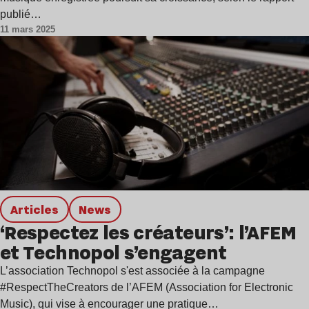
publié…
11 mars 2025
Articles
news
‘Respectez les créateurs’: l’AFEM
et Technopol s’engagent
L’association Technopol s'est associée à la campagne
#RespectTheCreators de l’AFEM (Association for Electronic
Music), qui vise à encourager une pratique…