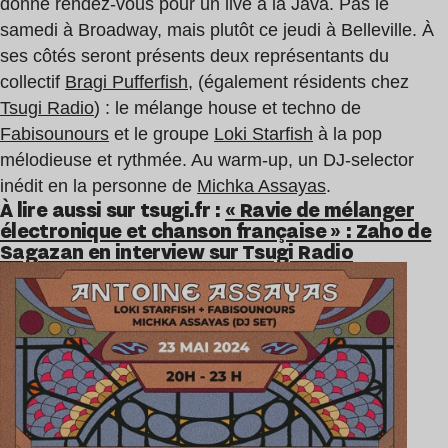
donne rendez-vous pour un live à la Java. Pas le
samedi à Broadway, mais plutôt ce jeudi à Belleville. À
ses côtés seront présents deux représentants du
collectif
Bragi Pufferfish
, (également résidents chez
Tsugi Radio
) : le mélange house et techno de
Fabisounours
et le groupe
Loki Starfish
à la pop
mélodieuse et rythmée. Au warm-up, un DJ-selector
inédit en la personne de
Michka Assayas
.
À lire aussi sur tsugi.fr :
« Ravie de mélanger
électronique et chanson française » : Zaho de
Sagazan en interview sur Tsugi Radio