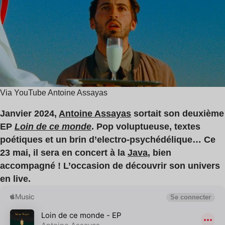
de
Assayas
lecture
:
2
min
Via YouTube Antoine Assayas
Janvier 2024,
Antoine Assayas
sortait son deuxième
EP
Loin de ce monde
. Pop voluptueuse, textes
poétiques et un brin d’electro-psychédélique… Ce
23 mai, il sera en concert à la
Java
, bien
accompagné ! L’occasion de découvrir son univers
en live.