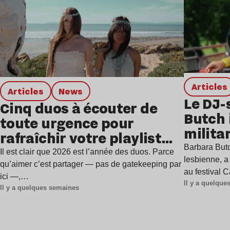
Articles
Articles
news
Le DJ-
Cinq duos à écouter de
Butch 
toute urgence pour
milita
rafraîchir votre playlist
à Gren
Barbara Butc
estivale
Il est clair que 2026 est l’année des duos. Parce
lesbienne, a
qu’aimer c’est partager — pas de gatekeeping par
au festival 
ici —,…
Il y a quelqu
Il y a quelques semaines