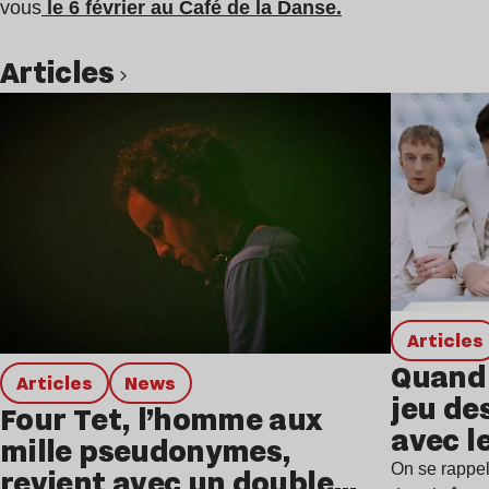
vous
le 6 février au Café de la Danse.
Articles
Lire l’article
Articles
Quand 
Articles
news
jeu de
Four Tet, l’homme aux
avec l
mille pseudonymes,
On se rappel
revient avec un double