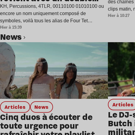
des chaînes 
single
KH, Percussions, 4TLR, 00110100 01010100 ou
clips matin,
encore un nom uniquement composé de
Hier à 10:27
symboles, voilà tous les alias de Four Tet…
Hier à 15:39
news
Lire l’article
Articles
Articles
news
Le DJ-
Cinq duos à écouter de
Butch 
toute urgence pour
milita
rafraîchir votre playlist