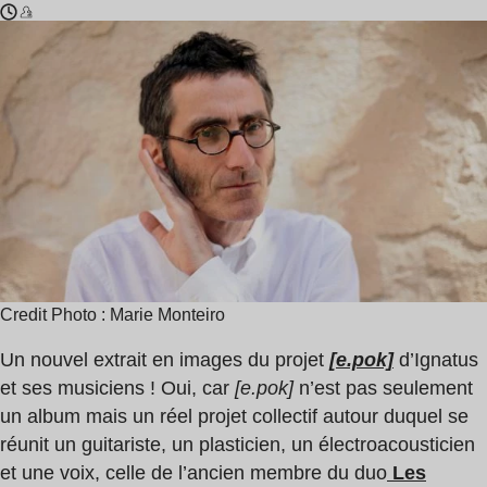
Temps
Ignatus
de
lecture
:
1
min
Credit Photo : Marie Monteiro
Un nouvel extrait en images du projet
[e.pok]
d’Ignatus
et ses musiciens ! Oui, car
[e.pok]
n’est pas seulement
un album mais un réel projet collectif autour duquel se
réunit un guitariste, un plasticien, un électroacousticien
et une voix, celle de l’ancien membre du duo
Les