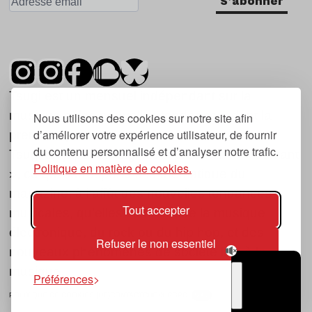
S'abonner
Tsugi est un mensuel indépendant sur la
musique et les nouvelles tendances, dont la
Nous utilisons des cookies sur notre site afin
d’améliorer votre expérience utilisateur, de fournir
première parution date de 2007.
du contenu personnalisé et d’analyser notre trafic.
Tsugi en japonais signifie « prochain », « suivant
Politique en matière de cookies.
», ce qui correspond à la thématique du
magazine, à l’affût des nouvelles tendances
Tout accepter
musicales, qu’elles viennent de la musique
électronique, du rock ou du hip hop, et des
Refuser le non essentiel
nouveaux phénomènes de société liés à la
musique.
Préférences
POLITIQUE DE COOKIES (UE)
CONTACT
CHOIX RGPD
TSUGI
RADIO