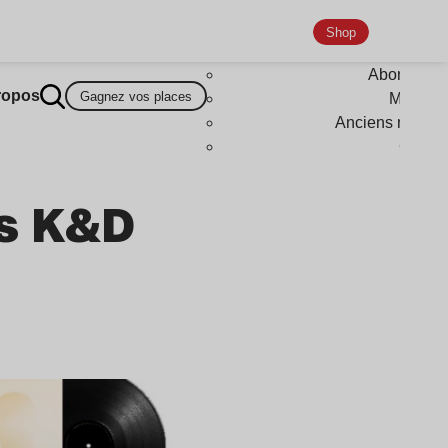
Shop
Abonneme
ropos
Gagnez vos places
Magazi
Anciens numér
Goodi
es K&D