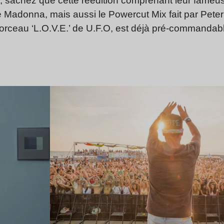
.s, sachez que cette réédition comprenant leur fameu
 Madonna, mais aussi le Powercut Mix fait par Pete
morceau ‘L.O.V.E.’ de U.F.O, est déjà pré-commandabl
Lire l’article