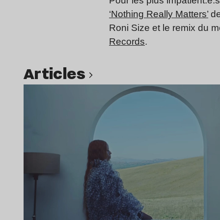
Pour les plus impatient.e
‘Nothing Really Matters’
de
Roni Size et le remix du 
Records
.
Articles
Lire l’article