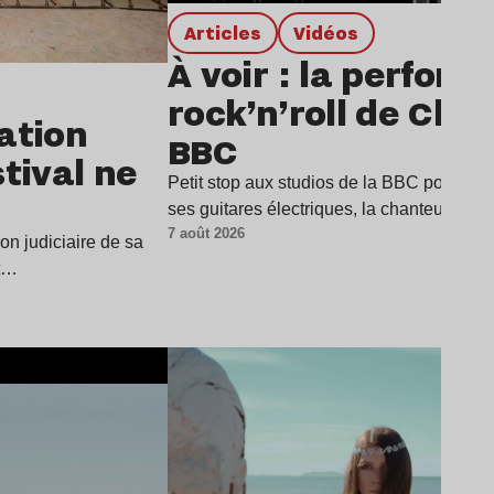
Articles
Vidéos
À voir : la perfor
rock’n’roll de Char
dation
BBC
stival ne
Petit stop aux studios de la BBC pour Cha
ses guitares électriques, la chanteuse a
7 août 2026
ion judiciaire de sa
it…
Lire l’article