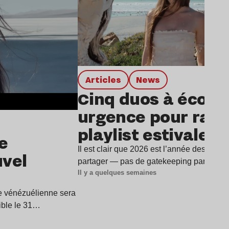
Articles
news
Cinq duos à écout
urgence pour rafra
playlist estivale
e
Il est clair que 2026 est l’année des duos
uvel
partager — pas de gatekeeping par ici —
Il y a quelques semaines
ice vénézuélienne sera
ible le 31…