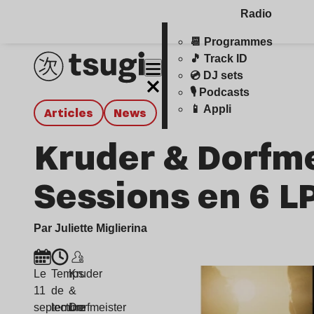
Radio
📆 Programmes
🎵 Track ID
💿 DJ sets
🎙️ Podcasts
📱 Appli
Articles
news
Kruder & Dorfme
Sessions en 6 L
Par Juliette Miglierina
Le
Temps
Kruder
11
de
&
septembre
lecture
Dorfmeister