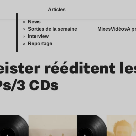
Articles
News
Sorties de la semaine
Mixes
Vidéos
A p
Interview
Reportage
ister rééditent l
Ps/3 CDs