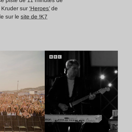
se piste de 11 minutes de
r Kruder sur
‘Heroes’
de
e sur le
site de !K7
Lire l’article