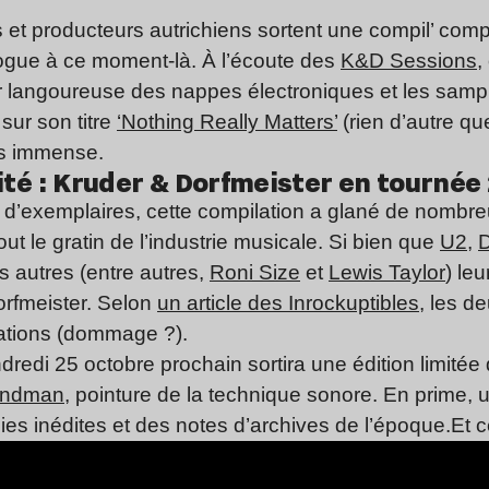
 et producteurs autrichiens sortent une compil’ co
vogue à ce moment-là. À l’écoute des
K&D Sessions
,
eur langoureuse des nappes électroniques et les sam
sur son titre
‘Nothing Really Matters’
(rien d’autre qu
ès immense.
té : Kruder & Dorfmeister en tournée
n d’exemplaires, cette compilation a glané de nombre
 tout le gratin de l’industrie musicale. Si bien que
U2
,
D
 autres (entre autres,
Roni Size
et
Lewis Taylor
) le
orfmeister. Selon
un article des Inrockuptibles
, les d
rations (dommage ?).
ndredi 25 octobre prochain sortira une édition limitée
undman
, pointure de la technique sonore. En prime, 
s inédites et des notes d’archives de l’époque.Et ce