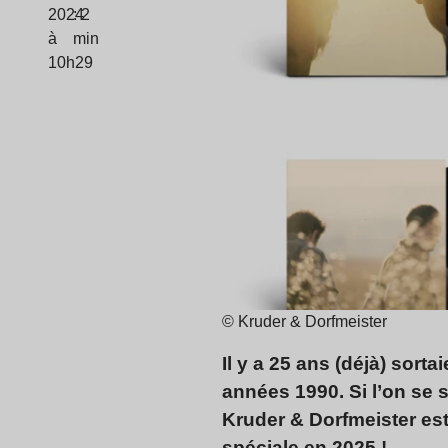
2024
: 2
à
min
10h29
© Kruder & Dorfmeister
Il y a 25 ans (déjà) sorta
années 1990. Si l’on se s
Kruder & Dorfmeister est
spéciale en 2025 !