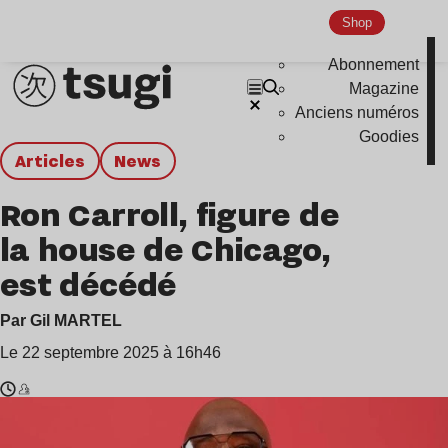
Shop
Abonnement
Magazine
Anciens numéros
Goodies
Articles
news
Ron Carroll, figure de
la house de Chicago,
est décédé
Par Gil MARTEL
Le 22 septembre 2025 à 16h46
Temps
Ron
de
Carroll