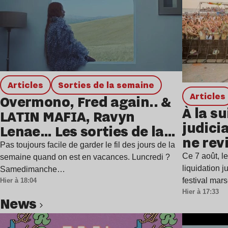
Articles
Sorties de la semaine
Articles
Overmono, Fred again.. &
À la su
LATIN MAFIA, Ravyn
judicia
Lenae… Les sorties de la
ne rev
semaine
Pas toujours facile de garder le fil des jours de la
Ce 7 août, l
semaine quand on est en vacances. Luncredi ?
liquidation j
Samedimanche…
festival mar
Hier à 18:04
Hier à 17:33
news
Lire l’article