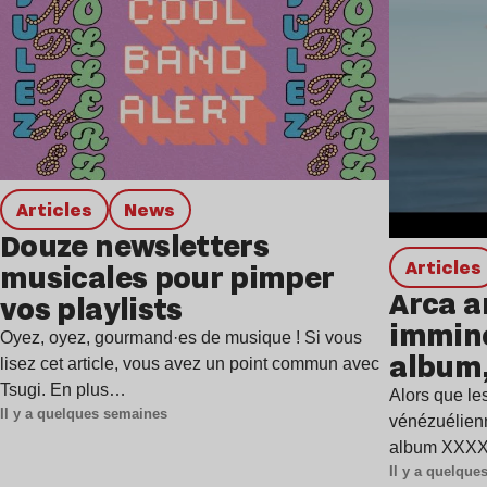
Articles
news
Douze newsletters
Articles
musicales pour pimper
Arca a
vos playlists
immine
Oyez, oyez, gourmand·es de musique ! Si vous
album,
lisez cet article, vous avez un point commun avec
Tsugi. En plus…
Alors que les
Il y a quelques semaines
vénézuélienn
album XXXXX
Il y a quelqu