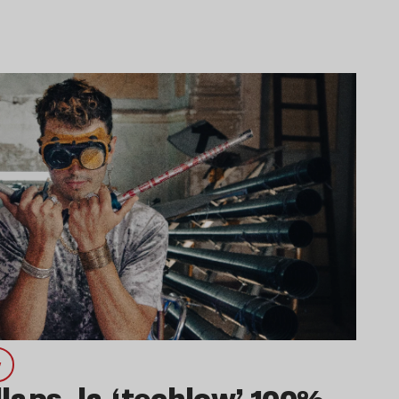
w
aps, la ‘techlow’ 100%