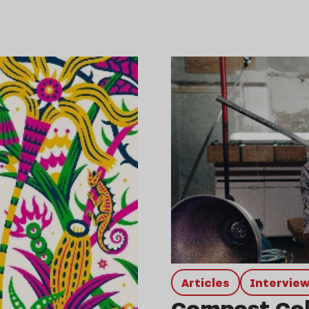
Articles
intervie
Compost Coll