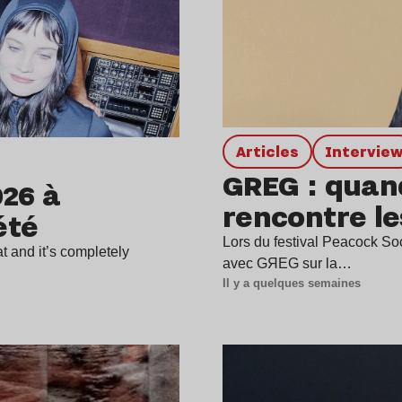
Articles
intervie
GREG : quand
026 à
rencontre le
été
Lors du festival Peacock Soci
 and it’s completely
avec GЯEG sur la…
Il y a quelques semaines