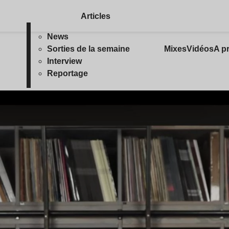
Articles
News
Sorties de la semaine
Mixes
Vidéos
A p
Interview
Reportage