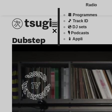
Radio
📆 Programmes
🎵 Track ID
💿 DJ sets
🎙️ Podcasts
dubstep
📱 Appli