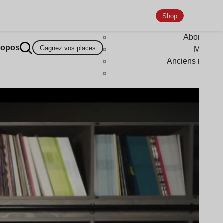
Shop
Abonneme
ropos
Gagnez vos places
Magazi
Anciens numér
Goodi