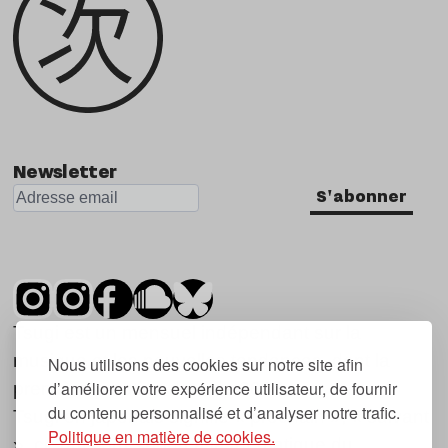
Newsletter
S'abonner
Tsugi est un mensuel indépendant sur la
musique et les nouvelles tendances, dont la
Nous utilisons des cookies sur notre site afin
d’améliorer votre expérience utilisateur, de fournir
première parution date de 2007.
du contenu personnalisé et d’analyser notre trafic.
Tsugi en japonais signifie « prochain », « suivant
Politique en matière de cookies.
», ce qui correspond à la thématique du