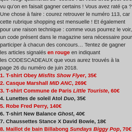
vu qu’on en faisait gagner certains ! Vous avez raté ça ?
Une chose à faire : courez retrouver le numéro 113, car
cette rubrique shopping est mensuelle ! Et également
pour une raison technique : comme vous pourrez le voir,
un code présent dans le magazine sera nécessaire pour
participer à chacun des concours… Tentez de gagner
les articles signalés
en rouge
en indiquant
les
CODES
CADEAUX
que vous aurez trouvés à la
page 26 du numéro de juin 2018.
1. T-shirt Obey
Misfits Show Flyer
, 35€
2. Casque Marshall
MID ANC
, 269€
3. T-shirt Commune de Paris
Little Touriste
, 60€
4. Lunettes de soleil Atol
Duo
, 35€
5. Robe Fred Perry, 140€
6. T-shirt New Balance
Ghost
, 40€
7. Chaussettes Stance X David Bowie, 18€
8. Maillot de bain Billabong
Sundays Biggy Pop
, 70€