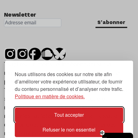
Newsletter
S'abonner
Tsugi est un mensuel indépendant sur la
musique et les nouvelles tendances, dont la
Nous utilisons des cookies sur notre site afin
d’améliorer votre expérience utilisateur, de fournir
première parution date de 2007.
du contenu personnalisé et d’analyser notre trafic.
Tsugi en japonais signifie « prochain », « suivant
Politique en matière de cookies.
», ce qui correspond à la thématique du
magazine, à l’affût des nouvelles tendances
Tout accepter
musicales, qu’elles viennent de la musique
électronique, du rock ou du hip hop, et des
Refuser le non essentiel
nouveaux phénomènes de société liés à la