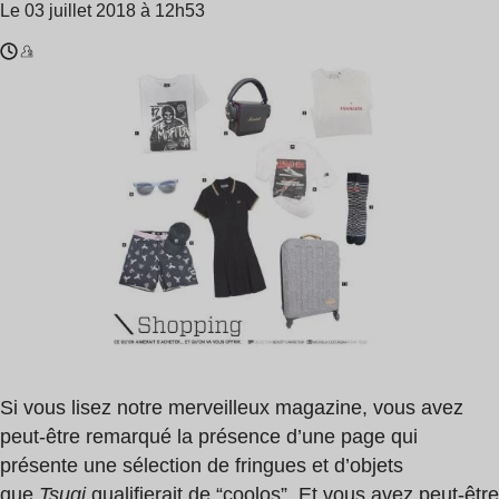
Le 03 juillet 2018 à 12h53
Temps
David
de
Bowie
lecture
:
1
min
Si vous lisez notre merveilleux magazine, vous avez
peut-être remarqué la présence d’une page qui
présente une sélection de fringues et d’objets
que
Tsugi
qualifierait de “coolos”. Et vous avez peut-être