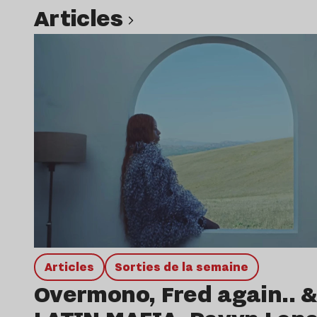
Articles
Lire l’article
Articles
Sorties de la semaine
Overmono, Fred again.. &