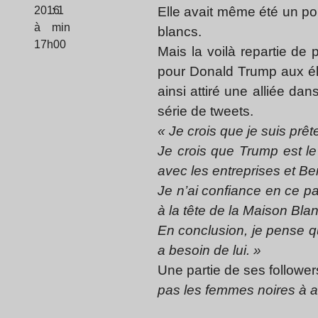
2016
: 1
Elle avait même été un port
à
min
blancs.
17h00
Mais la voilà repartie de p
pour Donald Trump aux éle
ainsi attiré une alliée d
série de tweets.
« Je crois que je suis prê
Je crois que Trump est le 
avec les entreprises et Be
Je n’ai confiance en ce p
à la tête de la Maison Bla
En conclusion, je pense q
a besoin de lui. »
Une partie de ses followe
pas les femmes noires à a