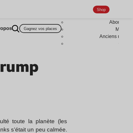
Shop
Abonneme
ropos
Gagnez vos places
Magazi
Anciens numér
Goodi
Trump
ulté toute la planète (les
nks s’était un peu calmée.