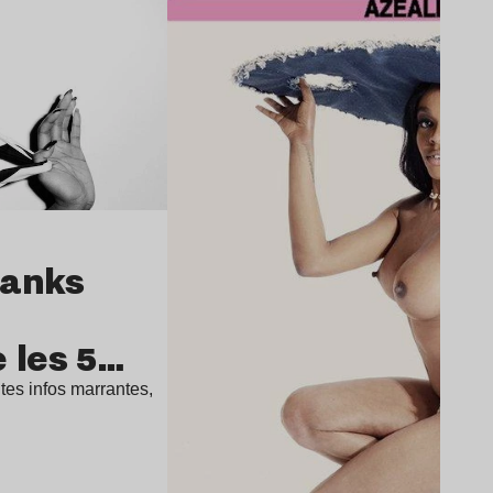
Banks
 les 5
ites infos marrantes,