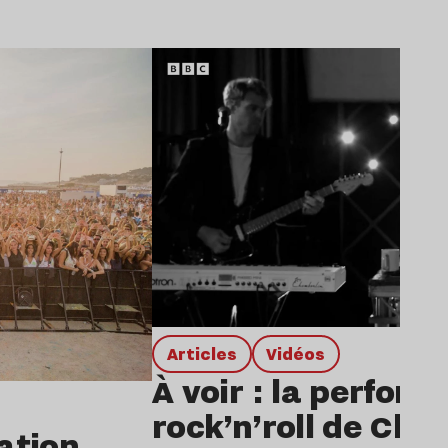
Lire l’article
Articles
Vidéos
À voir : la perfor
rock’n’roll de Char
dation