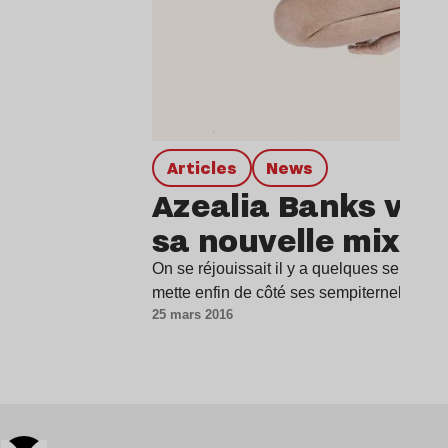
Articles
news
Azealia Banks vien
sa nouvelle mixtap
On se réjouissait il y a quelques semaine
mette enfin de côté ses sempiternelles e
25 mars 2016