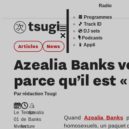
Radio
📆 Programmes
🎵 Track ID
💿 DJ sets
🎙️ Podcasts
📱 Appli
Articles
news
Azealia Banks v
parce qu’il est 
Par rédaction Tsugi
Le
Temps
Azealia
Quand
Azealia Banks
pr
01
de
Banks
homosexuels, un paquet de
février
lecture