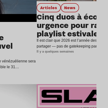
Articles
news
Cinq duos à écout
urgence pour rafra
playlist estivale
e
Il est clair que 2026 est l’année des duos
uvel
partager — pas de gatekeeping par ici —
Il y a quelques semaines
ice vénézuélienne sera
ible le 31…
Lire l’article