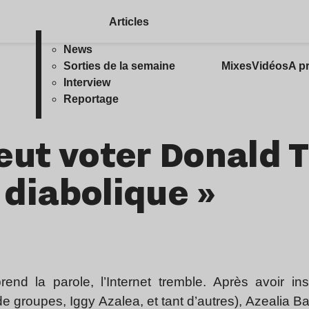
Articles
News
Sorties de la semaine
Mixes
Vidéos
A p
Interview
Reportage
eut voter Donald 
« diabolique »
end la parole, l’Internet tremble. Après avoir ins
 groupes, Iggy Azalea, et tant d’autres), Azealia Ba