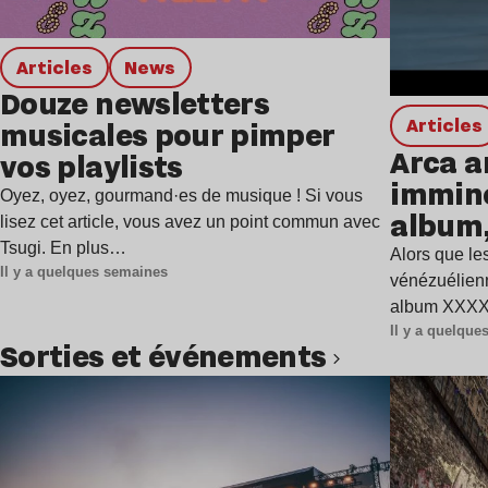
Articles
news
Douze newsletters
Articles
musicales pour pimper
Arca a
vos playlists
immine
Oyez, oyez, gourmand·es de musique ! Si vous
album,
lisez cet article, vous avez un point commun avec
Tsugi. En plus…
Alors que les
Il y a quelques semaines
vénézuélienn
album XXXXX
Il y a quelqu
Sorties et événements
Lire l’article