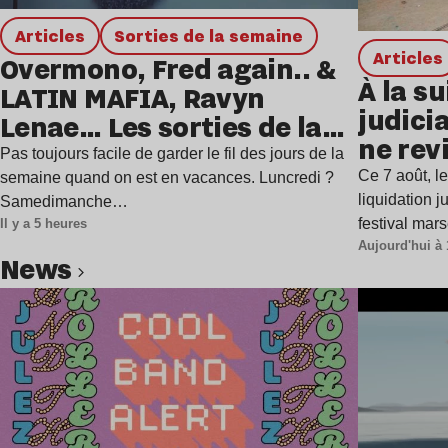
Articles
Sorties de la semaine
Articles
Overmono, Fred again.. &
À la su
LATIN MAFIA, Ravyn
judicia
Lenae… Les sorties de la
ne rev
semaine
Pas toujours facile de garder le fil des jours de la
Ce 7 août, l
semaine quand on est en vacances. Luncredi ?
liquidation j
Samedimanche…
festival mar
Il y a 5 heures
Aujourd'hui à 
news
Lire l’article