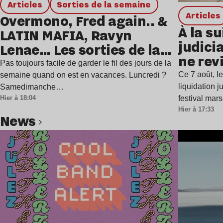
Articles
Sorties de la semaine
Articles
Overmono, Fred again.. &
À la su
LATIN MAFIA, Ravyn
judicia
Lenae… Les sorties de la
ne rev
semaine
Pas toujours facile de garder le fil des jours de la
Ce 7 août, l
semaine quand on est en vacances. Luncredi ?
liquidation j
Samedimanche…
festival mar
Hier à 18:04
Hier à 17:33
news
Lire l’article