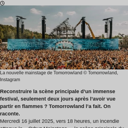
Temps
de
lecture
:
2
min
La nouvelle mainstage de Tomorrowland © Tomorrowland,
Instagram
Reconstruire la scène principale d’un immense
festival, seulement deux jours après l’avoir vue
partir en flammes ? Tomorrowland l’a fait. On
raconte.
Mercredi 16 juillet 2025, vers 18 heures, un incendie