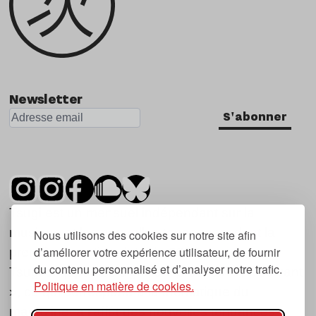
Newsletter
S'abonner
Tsugi est un mensuel indépendant sur la
musique et les nouvelles tendances, dont la
Nous utilisons des cookies sur notre site afin
d’améliorer votre expérience utilisateur, de fournir
première parution date de 2007.
du contenu personnalisé et d’analyser notre trafic.
Tsugi en japonais signifie « prochain », « suivant
Politique en matière de cookies.
», ce qui correspond à la thématique du
magazine, à l’affût des nouvelles tendances