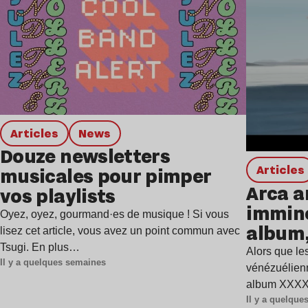
Articles
news
Douze newsletters
Articles
musicales pour pimper
Arca a
vos playlists
immine
Oyez, oyez, gourmand·es de musique ! Si vous
album,
lisez cet article, vous avez un point commun avec
Tsugi. En plus…
Alors que les
Il y a quelques semaines
vénézuélienn
album XXXXX
Il y a quelqu