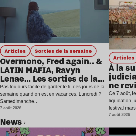
Articles
Sorties de la semaine
Articles
Overmono, Fred again.. &
À la su
LATIN MAFIA, Ravyn
judicia
Lenae… Les sorties de la
ne rev
semaine
Pas toujours facile de garder le fil des jours de la
Ce 7 août, l
semaine quand on est en vacances. Luncredi ?
liquidation j
Samedimanche…
festival mar
7 août 2026
7 août 2026
news
Lire l’article