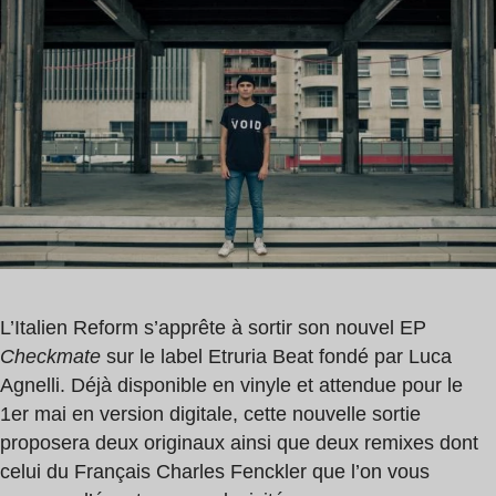
de
Fenckler
lecture
,
:
Reform
1
min
L’Italien Reform s’apprête à sortir son nouvel EP
Checkmate
sur le label Etruria Beat fondé par Luca
Agnelli. Déjà disponible en vinyle et attendue pour le
1er mai en version digitale, cette nouvelle sortie
proposera deux originaux ainsi que deux remixes dont
celui du Français Charles Fenckler que l’on vous