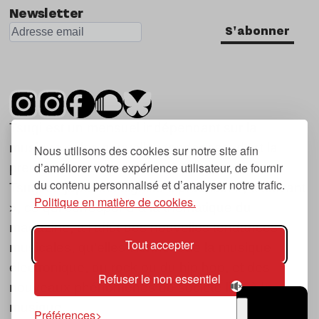
Newsletter
S'abonner
Tsugi est un mensuel indépendant sur la
musique et les nouvelles tendances, dont la
Nous utilisons des cookies sur notre site afin
d’améliorer votre expérience utilisateur, de fournir
première parution date de 2007.
du contenu personnalisé et d’analyser notre trafic.
Tsugi en japonais signifie « prochain », « suivant
Politique en matière de cookies.
», ce qui correspond à la thématique du
magazine, à l’affût des nouvelles tendances
Tout accepter
musicales, qu’elles viennent de la musique
électronique, du rock ou du hip hop, et des
Refuser le non essentiel
nouveaux phénomènes de société liés à la
musique.
Préférences