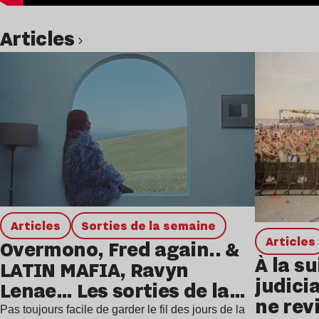
Articles
Lire l’article
Articles
Sorties de la semaine
Articles
Overmono, Fred again.. &
À la su
LATIN MAFIA, Ravyn
judicia
Lenae… Les sorties de la
ne rev
semaine
Pas toujours facile de garder le fil des jours de la