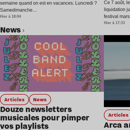
Ce 7 août, l
semaine quand on est en vacances. Luncredi ?
liquidation j
Samedimanche…
festival mar
Hier à 18:04
Hier à 17:33
news
Lire l’article
Articles
news
Douze newsletters
Articles
musicales pour pimper
Arca a
vos playlists