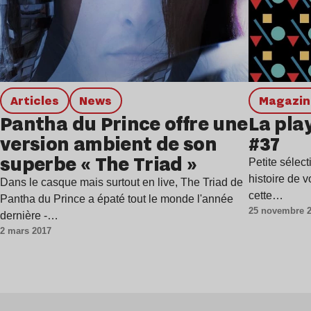
Articles
news
magazi
Pantha du Prince offre une
La pla
version ambient de son
#37
superbe « The Triad »
Petite sélect
histoire de 
Dans le casque mais surtout en live, The Triad de
cette…
Pantha du Prince a épaté tout le monde l'année
25 novembre 
dernière -…
2 mars 2017