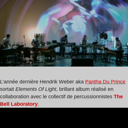
de
du
lecture
Prince
:
0
min
L’année dernière Hendrik Weber aka
Pantha Du Prince
sortait
Elements Of Light
, brillant album réalisé en
collaboration avec le collectif de percussionnistes
The
Bell Laboratory
.