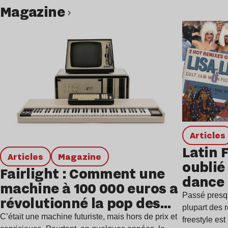
magazine
Lire l’article
Articles
Latin 
Articles
magazine
oublié 
Fairlight : Comment une
dance
machine à 100 000 euros a
Passé presq
révolutionné la pop des
plupart des r
années 1980 ?
C’était une machine futuriste, mais hors de prix et
freestyle es