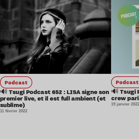
Lire l’article
podcast
podcast
🔊 Tsugi 
🔊 Tsugi Podcast 652 : LISA signe son
crew par
premier live, et il est full ambient (et
sublime)
19 janvier 202
11 février 2022