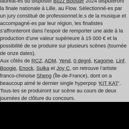
lauréat-es du dispositif
Buzz Booster
2024 disputeront
la finale nationale à Lille, au Flow. Sélectionné-es par
un jury constitué de professionnel.le.s de la musique et
accompagné-es par leur région, les finalistes
s’affronteront dans l’espoir de remporter une aide à la
production d’une valeur supérieure à 15 000 € et la
possibilité de se produire sur plusieurs scènes (tournée
de onze dates).
Aux côtés de
RCZ
,
ADM
,
Yend
,
0 degré
,
Kagome
,
Linf
,
Boogie
,
Enock
,
Sulka
et
Joy C
, on retrouve l’artiste
franco-chinoise
Sheng
(Île-de-France), dont on a
beaucoup aimé le dernier single hyperpop ‘
KIT KAT
‘.
Tous-tes se produiront sur scène au cours de deux
journées de clôture du concours.