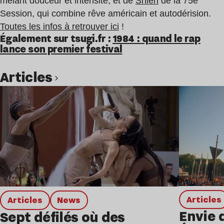
mêlant douceur et intensité, et de
Shien
de la 75e
Session, qui combine rêve américain et autodérision.
Toutes les infos à retrouver ici
!
Également sur tsugi.fr :
1984 : quand le rap
lance son premier festival
Articles
Lire l’article
Articles
Articles
news
Envie 
Sept défilés où des