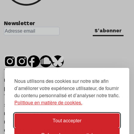
Newsletter
S'abonner
Tsugi est un mensuel indépendant sur la
musique et les nouvelles tendances, dont la
Nous utilisons des cookies sur notre site afin
d’améliorer votre expérience utilisateur, de fournir
première parution date de 2007.
du contenu personnalisé et d’analyser notre trafic.
Tsugi en japonais signifie « prochain », « suivant
Politique en matière de cookies.
», ce qui correspond à la thématique du
magazine, à l’affût des nouvelles tendances
Tout accepter
musicales, qu’elles viennent de la musique
électronique, du rock ou du hip hop, et des