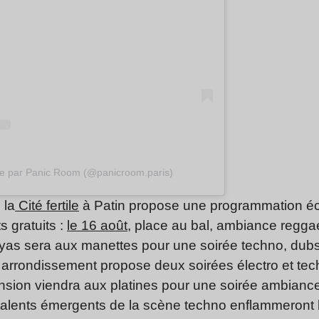
ée par Panic Room (@panicroom.paris)
 la
Cité fertile
à Patin propose une programmation écle
 gratuits :
le 16 août
, place au bal, ambiance reggae
yas sera aux manettes pour une soirée techno, dub
arrondissement propose deux soirées électro et techn
scension viendra aux platines pour une soirée ambianc
 talents émergents de la scène techno enflammeront 