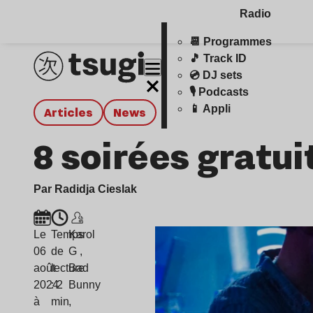
Radio
📆 Programmes
🎵 Track ID
💿 DJ sets
🎙️ Podcasts
📱 Appli
Articles
news
8 soirées gratui
Par Radidja Cieslak
Le
Temps
Karol
06
de
G
,
août
lecture
Bad
2024
: 2
Bunny
à
min
,