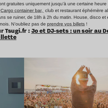
sont gratuites uniquement jusqu’à une certaine heure 
e
Cargo container bar,
club et restaurant éphémère ab
s se ruiner, de 18h à 2h du matin. House, disco et 
mois. N’oubliez pas de
prendre vos billets
!
soirées
r Tsugi.fr :
Jo et DJ-sets : un soir au 
llette
soirées
Lire l’article