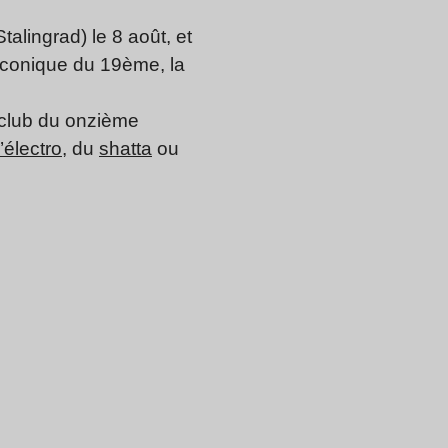
alingrad) le 8 août, et
iconique du 19ème, la
e club du onzième
l’électro
, du
shatta
ou