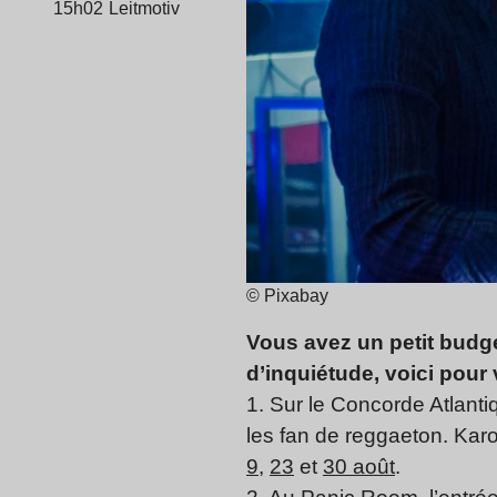
15h02
Leitmotiv
© Pixabay
Vous avez un petit budg
d’inquiétude, voici pour 
1. Sur le Concorde Atlanti
les fan de reggaeton. Karo
9
,
23
et
30 août
.