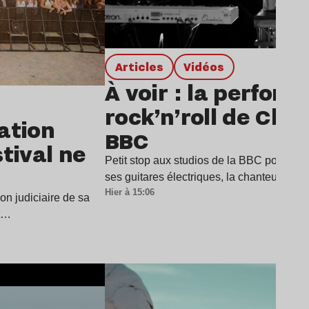
Articles
Vidéos
À voir : la perfor
rock’n’roll de Char
dation
BBC
stival ne
Petit stop aux studios de la BBC pour Cha
ses guitares électriques, la chanteuse a
Hier à 15:06
ion judiciaire de sa
it…
Lire l’article