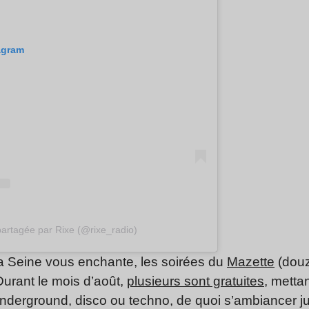
tagram
partagée par Rixe (@rixe_radio)
 la Seine vous enchante, les soirées du
Mazette
(douz
urant le mois d’août,
plusieurs sont gratuites
, metta
nderground, disco ou techno, de quoi s’ambiancer ju