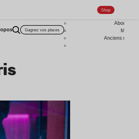
Shop
Abonneme
ropos
Gagnez vos places
Magazi
Anciens numér
Goodi
ris