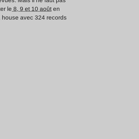
révues. Mais il ne faut pas
er le
8, 9 et 10 août
en
la house avec 324 records