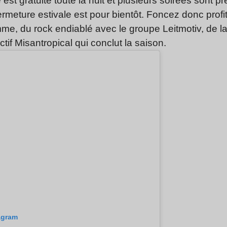
ée est gratuite toute la nuit et plusieurs soirées sont p
 fermeture estivale est pour bientôt. Foncez donc profit
me, du rock endiablé avec le groupe Leitmotiv, de 
ectif Misantropical qui conclut la saison.
tagram