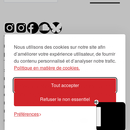
Tsugi est un mensuel indépendant sur la
musique et les nouvelles tendances, dont la
Nous utilisons des cookies sur notre site afin
d’améliorer votre expérience utilisateur, de fournir
première parution date de 2007.
du contenu personnalisé et d’analyser notre trafic.
Tsugi en japonais signifie « prochain », « suivant
Politique en matière de cookies.
», ce qui correspond à la thématique du
magazine, à l’affût des nouvelles tendances
Tout accepter
musicales, qu’elles viennent de la musique
électronique, du rock ou du hip hop, et des
Refuser le non essentiel
nouveaux phénomènes de société liés à la
musique.
Préférences
POLITIQUE DE COOKIES (UE)
CONTACT
CHOIX RGPD
TSUGI
RADIO