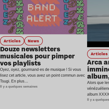
Articles
news
Douze newsletters
Articles
musicales pour pimper
Arca a
vos playlists
immine
Oyez, oyez, gourmand·es de musique ! Si vous
album,
lisez cet article, vous avez un point commun avec
Tsugi. En plus…
Alors que les
Il y a quelques semaines
vénézuélienn
album XXXXX
Il y a quelqu