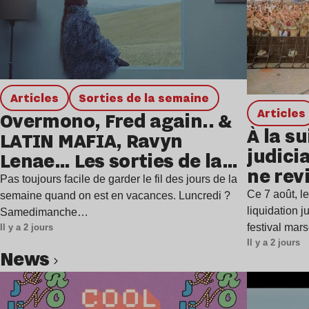
Articles
Sorties de la semaine
Articles
Overmono, Fred again.. &
À la su
LATIN MAFIA, Ravyn
judicia
Lenae… Les sorties de la
ne rev
semaine
Pas toujours facile de garder le fil des jours de la
Ce 7 août, l
semaine quand on est en vacances. Luncredi ?
liquidation j
Samedimanche…
festival mar
Il y a 2 jours
Il y a 2 jours
news
Lire l’article