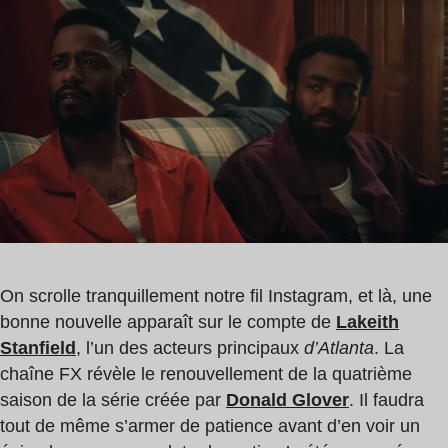
de
Glover
lecture
,
:
Lakeith
1
Stanfield
min
,
Zazie
Beetz
On scrolle tranquillement notre fil Instagram, et là, une
bonne nouvelle apparaît sur le compte de
Lakeith
Stanfield
, l’un des acteurs principaux
d’Atlanta
. La
chaîne FX révèle le renouvellement de la quatrième
saison de la série créée par
Donald Glover
. Il faudra
tout de même s’armer de patience avant d’en voir un