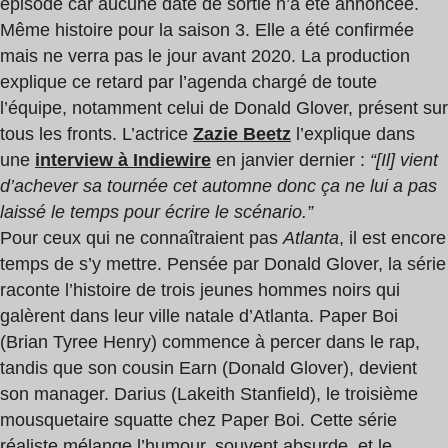
épisode car aucune date de sortie n’a été annoncée.
Même histoire pour la saison 3. Elle a été confirmée
mais ne verra pas le jour avant 2020. La production
explique ce retard par l’agenda chargé de toute
l’équipe, notamment celui de Donald Glover, présent sur
tous les fronts. L’actrice
Zazie Beetz
l’explique dans
une
interview à Indiewire
en janvier dernier :
“[Il] vient
d’achever sa tournée cet automne donc ça ne lui a pas
laissé le temps pour écrire le scénario.”
Pour ceux qui ne connaîtraient pas
Atlanta
, il est encore
temps de s’y mettre. Pensée par Donald Glover, la série
raconte l’histoire de trois jeunes hommes noirs qui
galèrent dans leur ville natale d’Atlanta. Paper Boi
(Brian Tyree Henry) commence à percer dans le rap,
tandis que son cousin Earn (Donald Glover), devient
son manager. Darius (Lakeith Stanfield), le troisième
mousquetaire squatte chez Paper Boi. Cette série
réaliste mélange l’humour, souvent absurde, et le