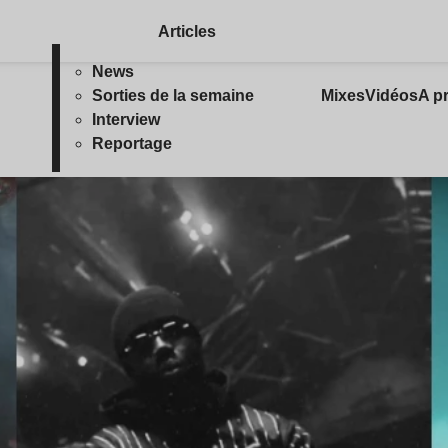
Articles
News
Sorties de la semaine
Mixes
Vidéos
A p
Interview
Reportage