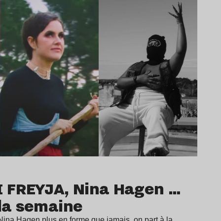
I FREYJA, Nina Hagen …
 la semaine
Nina Hagen plus en forme que jamais, on part à la