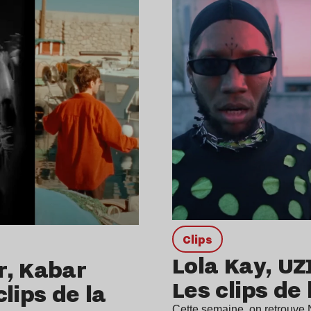
clips
Lola Kay, UZ
r, Kabar
Les clips de
lips de la
Cette semaine, on retrouve 