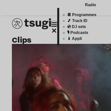
Radio
📆 Programmes
🎵 Track ID
💿 DJ sets
🎙️ Podcasts
clips
📱 Appli