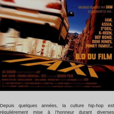
1
min
Depuis quelques années, la culture hip-hop est
régulièrement mise à l’honneur durant diverses