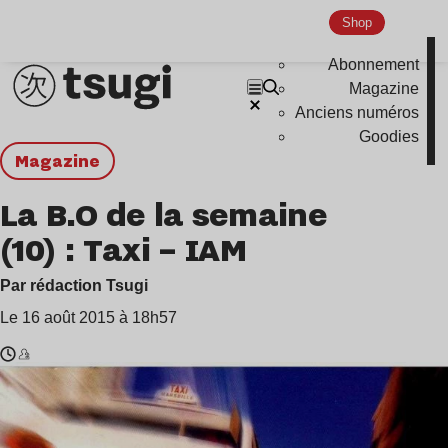
Shop
Abonnement
Magazine
Anciens numéros
Goodies
magazine
La B.O de la semaine
(10) : Taxi – IAM
Par rédaction Tsugi
Le 16 août 2015 à 18h57
Temps
IAM
de
lecture
: