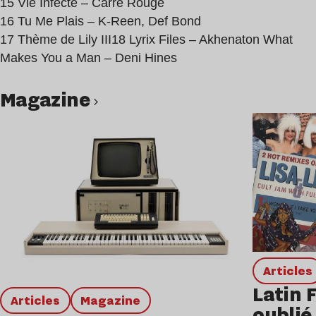
15 Vie Infecte – Carré Rouge
16 Tu Me Plais – K-Reen, Def Bond
17 Thème de Lily III18 Lyrix Files – Akhenaton What
Makes You a Man – Deni Hines
magazine
Lire l’article
Articles
Latin 
Articles
magazine
oublié 