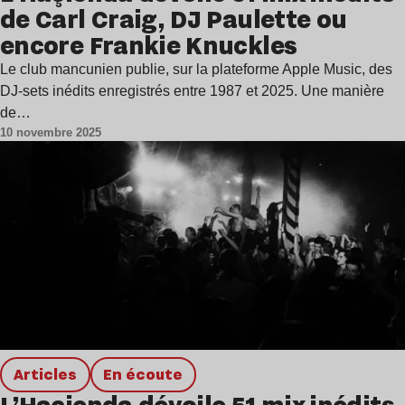
de Carl Craig, DJ Paulette ou
encore Frankie Knuckles
Le club mancunien publie, sur la plateforme Apple Music, des
DJ-sets inédits enregistrés entre 1987 et 2025. Une manière
de…
10 novembre 2025
Articles
en écoute
L’Haçienda dévoile 51 mix inédits