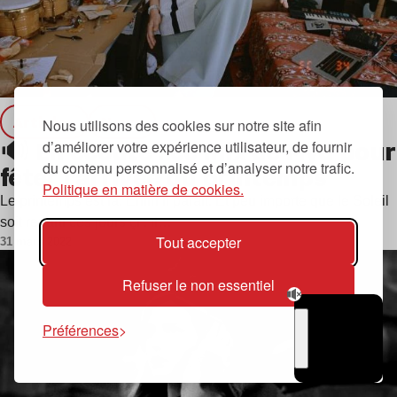
Articles
news
Nous utilisons des cookies sur notre site afin
🔊 En écoute : ce mix de Myd pour
d’améliorer votre expérience utilisateur, de fournir
du contenu personnalisé et d’analyser notre trafic.
fêter l’arrivée du printemps
Politique en matière de cookies.
Le printemps est là. Enfin il parait. Et peu importe que le Soleil
soit reparti ces jours çi : il…
Tout accepter
31 mars 2022
Refuser le non essentiel
Préférences
TSUGI
RADIO