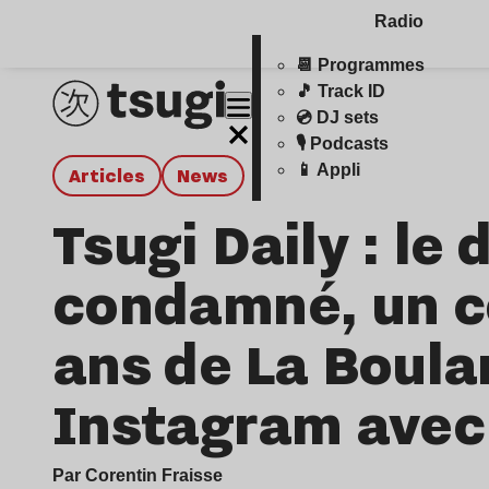
Radio
📆 Programmes
🎵 Track ID
💿 DJ sets
🎙️ Podcasts
📱 Appli
Articles
news
Tsugi Daily : le 
condamné, un co
ans de La Boula
Instagram ave
Par Corentin Fraisse