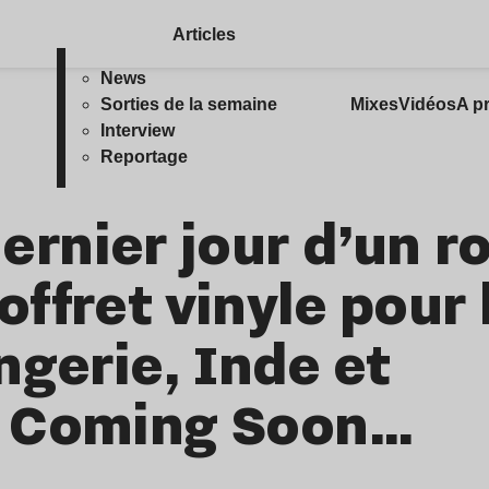
Articles
News
Sorties de la semaine
Mixes
Vidéos
A p
Interview
Reportage
dernier jour d’un r
ffret vinyle pour 
ngerie, Inde et
c Coming Soon…