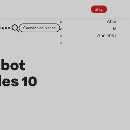
Shop
Abonneme
ropos
Gagnez vos places
Magazi
Anciens numér
Goodi
obot
les 10