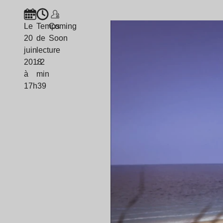
Le
Temps
Coming
20
de
Soon
juin
lecture
2018
: 2
à
min
17h39