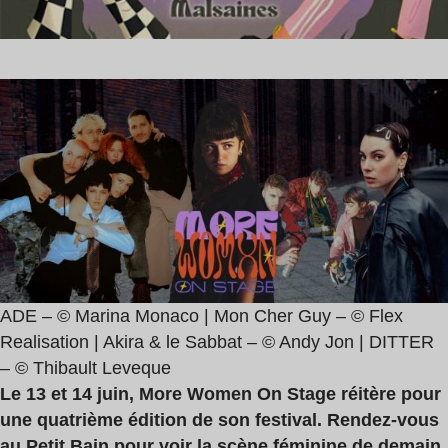
ADE – © Marina Monaco | Mon Cher Guy – © Flex
Realisation | Akira & le Sabbat – © Andy Jon | DITTER
– © Thibault Leveque
Le 13 et 14 juin, More Women On Stage réitère pour
une quatrième édition de son festival. Rendez-vous
au Petit Bain pour voir la scène féminine de demain.