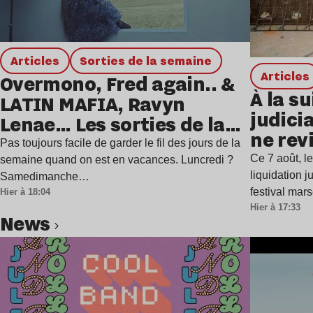
Articles
Sorties de la semaine
Articles
Overmono, Fred again.. &
À la su
LATIN MAFIA, Ravyn
judicia
Lenae… Les sorties de la
ne rev
semaine
Pas toujours facile de garder le fil des jours de la
Ce 7 août, l
semaine quand on est en vacances. Luncredi ?
liquidation j
Samedimanche…
festival mar
Hier à 18:04
Hier à 17:33
news
Lire l’article