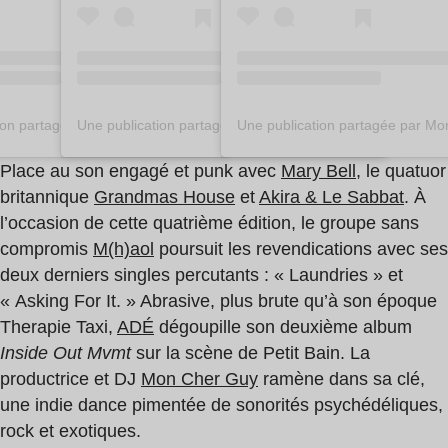
Une publication partagée par More Women On Stage (@morewomenonstage_)
Une publication partagée par More Women On Stage (@morewomenonstage_)
Place au son engagé et punk avec
Mary Bell,
le quatuor
britannique
Grandmas House
et
Akira & Le Sabbat
. À
l’occasion de cette quatrième édition, le groupe sans
compromis
M(h)aol
poursuit les revendications avec ses
deux derniers singles percutants : « Laundries » et
« Asking For It. » Abrasive, plus brute qu’à son époque
Therapie Taxi,
ADÉ
dégoupille son deuxième album
Inside Out Mvmt
sur la scène de Petit Bain. La
productrice et DJ
Mon Cher Guy
ramène dans sa clé,
une indie dance pimentée de sonorités psychédéliques,
rock et exotiques.