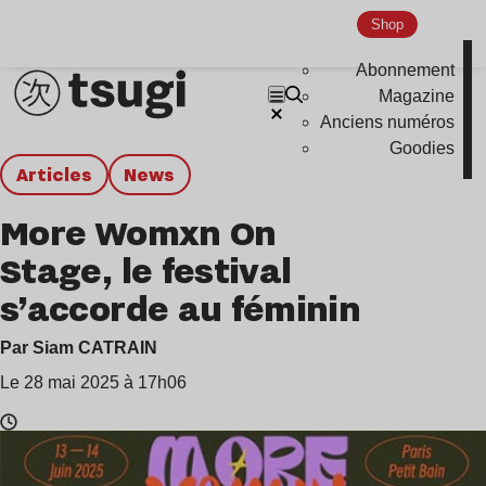
Shop
Abonnement
Magazine
Anciens numéros
Goodies
Articles
news
More Womxn On
Stage, le festival
s’accorde au féminin
Par Siam CATRAIN
Le 28 mai 2025 à 17h06
Temps
de