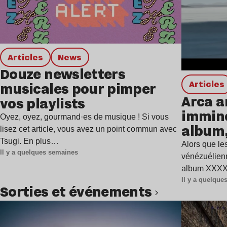
Articles
news
Douze newsletters
Articles
musicales pour pimper
Arca a
vos playlists
immine
Oyez, oyez, gourmand·es de musique ! Si vous
album,
lisez cet article, vous avez un point commun avec
Tsugi. En plus…
Alors que les
Il y a quelques semaines
vénézuélienn
album XXXXX
Il y a quelqu
Sorties et événements
Lire l’article