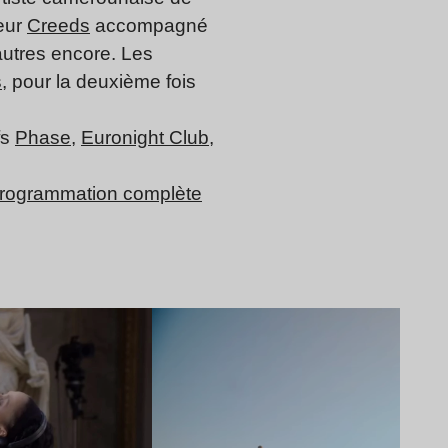
teur
Creeds
accompagné
autres encore. Les
s
, pour la deuxième fois
fs
Phase
,
Euronight Club
,
rogrammation complète
Lire l’article