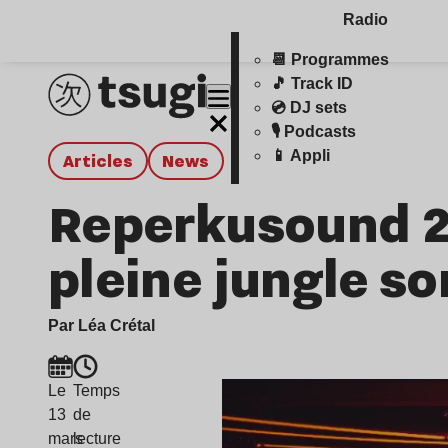
Radio
📆 Programmes
🎵 Track ID
💿 DJ sets
🎙️ Podcasts
📱 Appli
Articles
news
Reperkusound 20
pleine jungle s
Par Léa Crétal
Le
Temps
13
de
mars
lecture