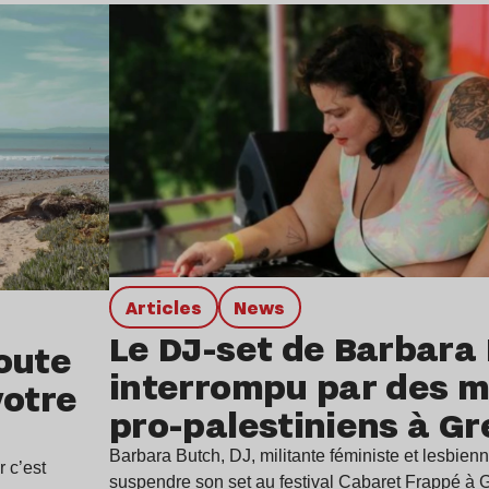
Lire l’article
Articles
news
Le DJ-set de Barbara
oute
interrompu par des mi
votre
pro-palestiniens à G
Barbara Butch, DJ, militante féministe et lesbienn
r c’est
suspendre son set au festival Cabaret Frappé à