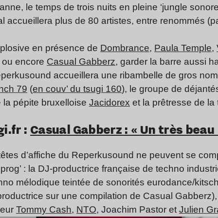
anne, le temps de trois nuits en pleine ‘jungle sonor
ival accueillera plus de 80 artistes, entre renommés (pa
xplosive en présence de
Dombrance
,
Paula Temple
,
ou encore
Casual Gabberz
, garder la barre aussi ha
eperkusound accueillera une ribambelle de gros nom
nch 79
(
en couv’ du tsugi 160
), le groupe de déjant
e la pépite bruxelloise
Jacidorex
et la prêtresse de l
i.fr :
Casual Gabberz : « Un très beau 
têtes d’affiche du Reperkusound ne peuvent se compt
prog’ : la DJ-productrice française de techno industri
hno mélodique teintée de sonorités eurodance/kitsch (
productrice sur une compilation de Casual Gabberz), 
peur
Tommy Cash
,
NTO
, Joachim Pastor et
Julien Gr