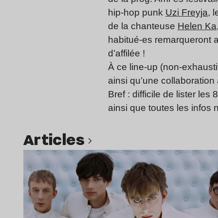
hip-hop punk
Uzi Freyja
, 
de la chanteuse
Helen Ka
habitué-es remarqueront 
d’affilée !
À ce line-up (non-exhaustif
ainsi qu’une collaboration
Bref : difficile de lister 
ainsi que toutes les infos
Articles
Lire l’article