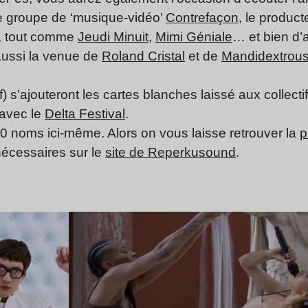
le groupe de ‘musique-vidéo’
Contrefaçon
, le produc
, tout comme
Jeudi Minuit
,
Mimi Géniale
… et bien d’
aussi la venue de
Roland Cristal
et de
Mandidextrou
) s’ajouteront les cartes blanches laissé aux collecti
 avec le
Delta Festival
.
les 80 noms ici-même. Alors on vous laisse retrouver la
p
 nécessaires sur le
site de Reperkusound
.
Lire l’article