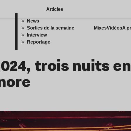
Articles
News
Sorties de la semaine
Mixes
Vidéos
A p
Interview
Reportage
24, trois nuits en
onore