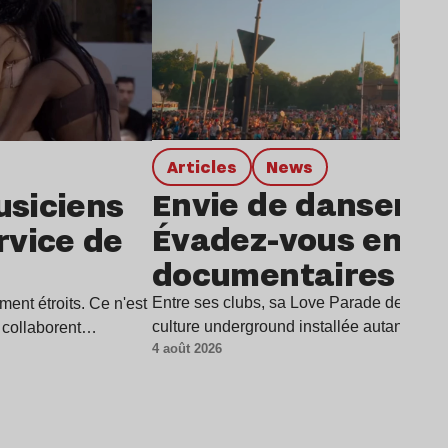
Articles
news
Envie de danser à 
usiciens
Évadez-vous en q
rvice de
documentaires
Entre ses clubs, sa Love Parade devenue 
ment étroits. Ce n'est
culture underground installée autant dan
s collaborent…
4 août 2026