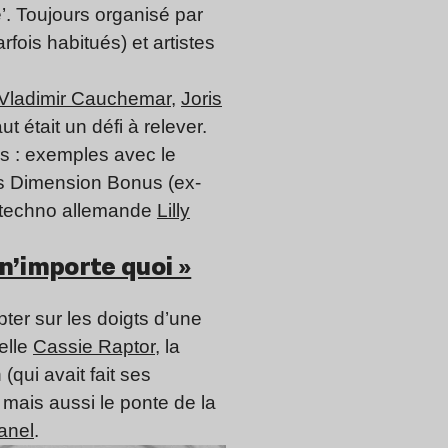
e’. Toujours organisé par
rfois habitués) et artistes
Vladimir Cauchemar
,
Joris
ut était un défi à relever.
s : exemples avec le
és Dimension Bonus (ex-
a techno allemande
Lilly
n’importe quoi »
er sur les doigts d’une
elle
Cassie Raptor
, la
qui avait fait ses
mais aussi le ponte de la
anel
.