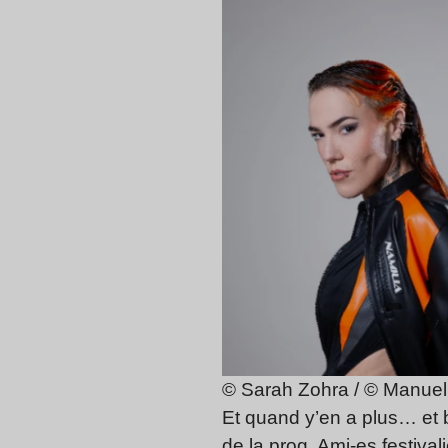
© Sarah Zohra / © Manuel
Et quand y’en a plus… et b
de la prog. Ami-es festiva