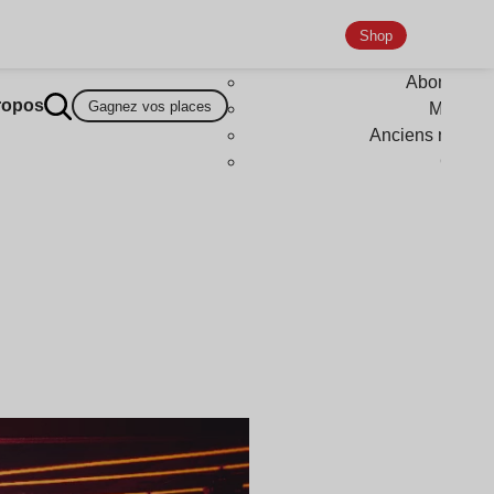
Shop
Abonneme
ropos
Gagnez vos places
Magazi
Anciens numér
Goodi