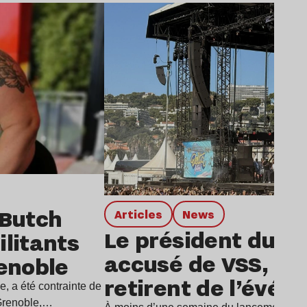
Lire l’article
 Butch
Articles
news
Le président du De
litants
accusé de VSS, dix 
renoble
retirent de l’évé
e, a été contrainte de
 Grenoble,…