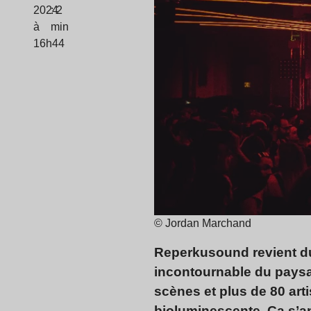
2024
: 2
à
min
16h44
© Jordan Marchand
Reperkusound revient du
incontournable du paysag
scènes et plus de 80 art
bioluminescente. Ça s’an