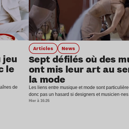
Articles
news
 jeu
Sept défilés où des m
c le
ont mis leur art au se
la mode
haînes de
Les liens entre musique et mode sont particulière
donc pas un hasard si designers et musicien·ne
Hier à 16:26