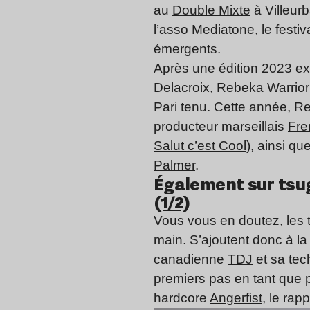
au
Double Mixte
à Villeurb
l’asso
Mediatone
, le fest
émergents.
Après une édition 2023 e
Delacroix
,
Rebeka Warrior
Pari tenu. Cette année, R
producteur marseillais
Fre
Salut c’est
Cool)
, ainsi qu
Palmer
.
Également sur tsug
(1/2)
Vous vous en doutez, les 
main. S’ajoutent donc à la 
canadienne
TDJ
et sa tec
premiers pas en tant que 
hardcore
Angerfist
, le rap