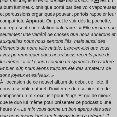
plus mélodique et émotionnelle désormais
. »
HI
est un
album lumineux, onirique porté par des voix vaporeuses
et percussions organiques pouvant parfois rappeler leur
compatriote
Apparat
. On peut le voir dès la pochette,
qui représente une station balnéaire : «
Elle montre non
seulement une variété de choses que nous admirons et
auxquelles nous nous sentons liés, mais aussi des
éléments de notre ville natale. L’arc-en-ciel que vous
avez pu remarquer dans nos visuels récents parle de
lui-même ; il est connu comme un symbole d’ouverture.
Et bien sûr, nous avons toujours été des amateurs de
sons joyeux et estivaux
. »
À l’occasion de ce nouvel album du début de l’été, il
nous a semblé naturel d’inviter ce duo solaire afin de
composer un mix exclusif pour
Tsugi
. Et qui de mieux
que le duo lui-même pour présenter ce podcast d’une
heure ? «
Le mix vous donne un bon aperçu des sets
que nous avons joués en festivals jusqu’à présent. Il