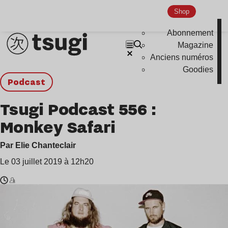
Shop
Abonnement
Magazine
Anciens numéros
Goodies
podcast
Tsugi Podcast 556 :
Monkey Safari
Par Elie Chanteclair
Le 03 juillet 2019 à 12h20
Temps
Monkey
de
Safari
lecture
: